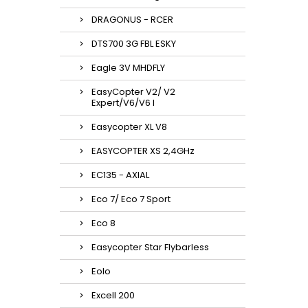
DRAGONUS - RCER
DTS700 3G FBL ESKY
Eagle 3V MHDFLY
EasyCopter V2/ V2
Expert/V6/V6 l
Easycopter XL V8
EASYCOPTER XS 2,4GHz
EC135 - AXIAL
Eco 7/ Eco 7 Sport
Eco 8
Easycopter Star Flybarless
Eolo
Excell 200