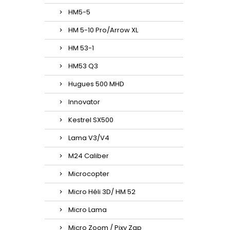
HM5-5
HM 5-10 Pro/Arrow XL
HM 53-1
HM53 Q3
Hugues 500 MHD
Innovator
Kestrel SX500
Lama V3/V4
M24 Caliber
Microcopter
Micro Héli 3D/ HM 52
Micro Lama
Micro Zoom / Pixy Zap