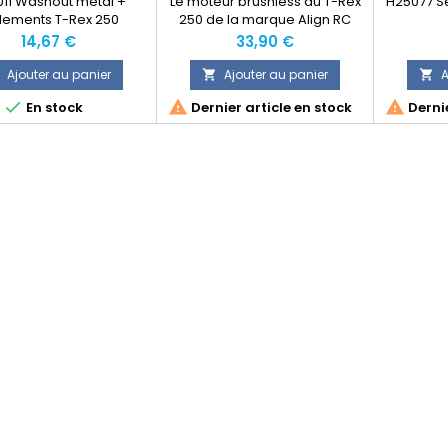
11 Washout métal +
Le moteur brushless du T-Rex
H25077 Se
lements T-Rex 250
250 de la marque Align RC
Prix
Prix
14,67 €
33,90 €
Ajouter au panier
Ajouter au panier
A





En stock
Dernier article en stock
Dernie