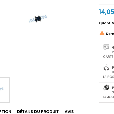
14,0
Quantit

Derni
P
CARTE 
P
L
LA POS
P
S
14 JO
PTION
DÉTAILS DU PRODUIT
AVIS