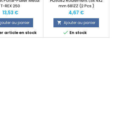
t Porte-Palier Metal
H25082 Roulement 1,5x 4x2
H25044 
T-REX 250
mm 681ZZ (2 Pcs.)
cycliq
Prix
Prix
13,53 €
4,67 €
jouter au panier
Ajouter au panier
Ajo




r article en stock
En stock
Produit