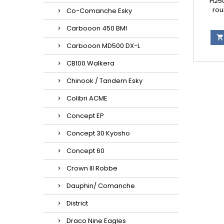
H250
rou
Co-Comanche Esky
Carbooon 450 BMI

Carbooon MD500 DX-L
CB100 Walkera
Chinook / Tandem Esky
Colibri ACME
Concept EP
Concept 30 Kyosho
Concept 60
Crown III Robbe
Dauphin/ Comanche
District
Draco Nine Eagles