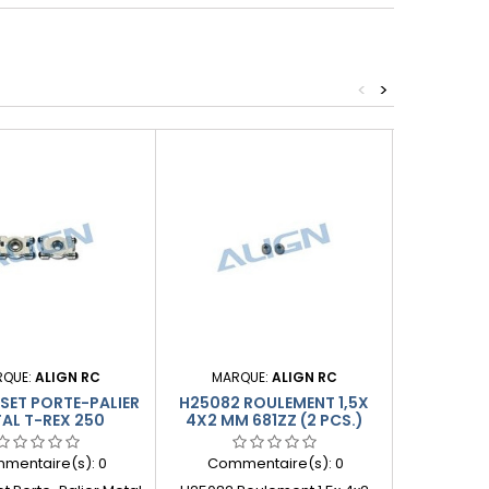
<
>
Produit plus
RQUE:
ALIGN RC
MARQUE:
ALIGN RC
MARQ
SET PORTE-PALIER
H25082 ROULEMENT 1,5X
H25044 
AL T-REX 250
4X2 MM 681ZZ (2 PCS.)
CYCLIQ
mentaire(s):
0
Commentaire(s):
0
Comme