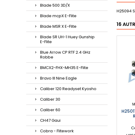
Blade 500 3D/X
H25094 S
Blade mcpX E-Flite
16 AUT
Blade MSR X E-Flite
Blade SR UH-1 Huey Gunship
E-Flite
Blue Arrow CP RTF 2.4 GHz
Robbe
BMCX2-FHX-MH35 E-Flite
Bravo III Nine Eagle
Caliber 120 Readyset Kyosho
Caliber 30
M
Caliber 60
H2501
CH47 Gaui
C
Cobra - Flitework