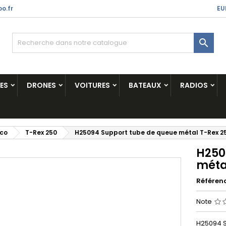
o.fr
EU

ES
DRONES
VOITURES
BATEAUX
RADIOS
ico
T-Rex 250
H25094 Support tube de queue métal T-Rex 2
H250
méta
Référen
Note
H25094 S