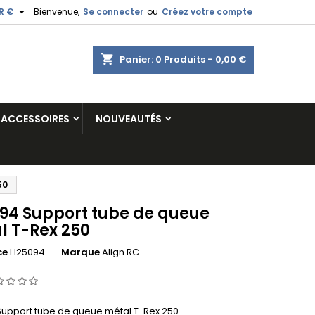

R €
Bienvenue,
Se connecter
ou
Créez votre compte
shopping_cart
Panier:
0
Produits - 0,00 €
ACCESSOIRES
NOUVEAUTÉS
50
94 Support tube de queue
l T-Rex 250
ce
H25094
Marque
Align RC
upport tube de queue métal T-Rex 250