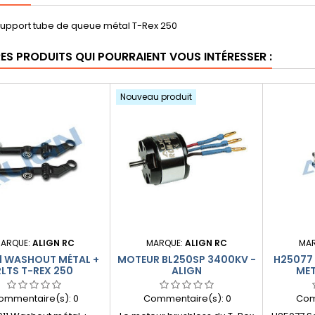
upport tube de queue métal T-Rex 250
RES PRODUITS QUI POURRAIENT VOUS INTÉRESSER :
Nouveau produit
ARQUE:
ALIGN RC
MARQUE:
ALIGN RC
MA
1 WASHOUT MÉTAL +
MOTEUR BL250SP 3400KV -
H25077 
RLTS T-REX 250
ALIGN
MET
ommentaire(s):
0
Commentaire(s):
0
Com