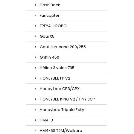
Flash Back
Funcopter
FREYA HIROBO
Gaui X5
Gaui Hurricane 200/255
Griffin 450
Hélico 3 voies 735
HONEYBEE FP V2
Honey bee CP3/CPX
HONEYBEE KING V2 / TINY 3CP
Honeybee Tripale Esky
HM4-3
HM4-6S T2M/Walkera