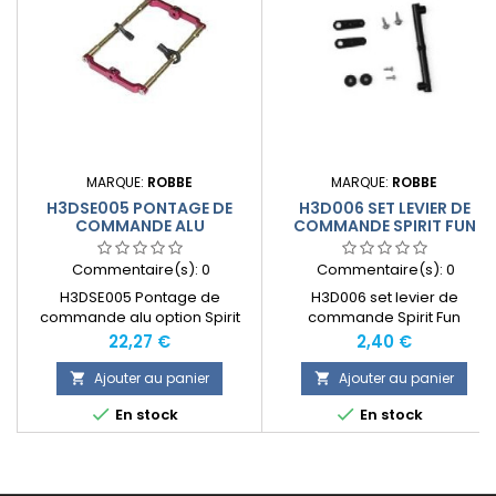
MARQUE:
ROBBE
MARQUE:
ROBBE
H3DSE005 PONTAGE DE
H3D006 SET LEVIER DE
COMMANDE ALU
COMMANDE SPIRIT FUN
Commentaire(s):
0
Commentaire(s):
0
H3DSE005 Pontage de
H3D006 set levier de
commande alu option Spirit
commande Spirit Fun
Fun
Prix
Prix
22,27 €
2,40 €
Ajouter au panier
Ajouter au panier




En stock
En stock