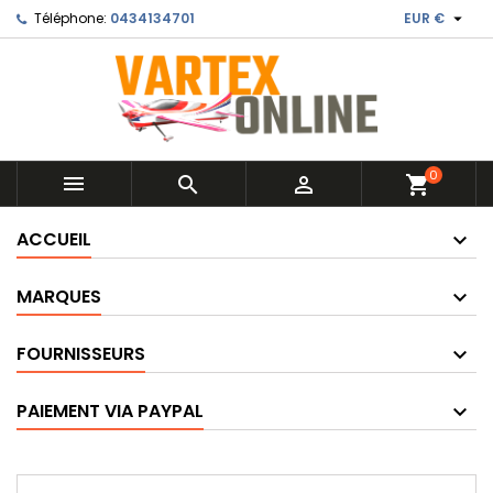

Téléphone:
0434134701
EUR €
0



shopping_cart
ACCUEIL
MARQUES
FOURNISSEURS
PAIEMENT VIA PAYPAL