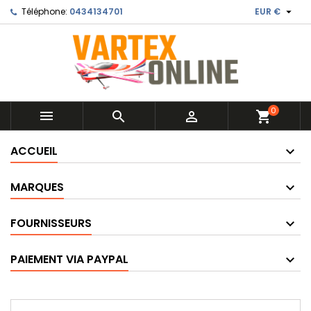

Téléphone:
0434134701
EUR €
0



shopping_cart
ACCUEIL
MARQUES
FOURNISSEURS
PAIEMENT VIA PAYPAL