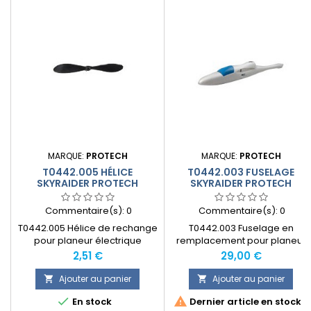
MARQUE:
PROTECH
MARQUE:
PROTECH
T0442.005 HÉLICE
T0442.003 FUSELAGE
SKYRAIDER PROTECH
SKYRAIDER PROTECH
Commentaire(s):
0
Commentaire(s):
0
T0442.005 Hélice de rechange
T0442.003 Fuselage en
pour planeur électrique
remplacement pour planeur
Skyraider Protech
électrique ARF Skyraider
Prix
Prix
2,51 €
29,00 €
Protech
Ajouter au panier
Ajouter au panier




En stock
Dernier article en stock