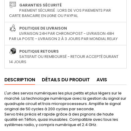
GARANTIES SÉCURITÉ
PAIEMENT SÉCURISÉ : LORS DE VOS PAIEMENTS PAR
CARTE BANCAIRE EN LIGNE OU PAYPAL
POLITIQUE DE LIVRAISON
LIVRAISON 24H PAR CHRONOPOST - LIVRAISON 48H
PAR LA POSTE - LIVRAISON 2 À 3 JOURS PAR MONDIAL RELAY
POLITIQUE RETOURS
SATISFAIT OU REMBOURSÉ - RETOUR ACCEPTÉ DURANT
14 JOURS
DESCRIPTION
DÉTAILS DU PRODUIT
AVIS
L'un des servos numériques les plus petits et plus légers sur le
marché. La technologie numérique avec la gestion du signal sur
quadruple circuit et trois microprocesseurs. Amplifie le signal
original de 50 cycles à 200 cycles par seconde.
Servo très précis et rapide grâce à des pignons de haute
qualité en Téflon, quasi inusables. Compatible avec tous les
systèmes radio, y compris numérique et 2.4 GHz.