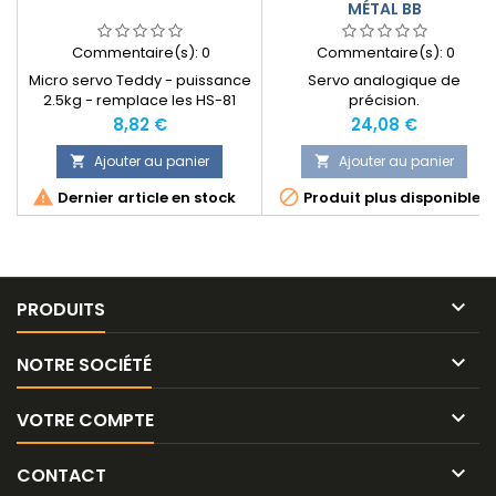
MÉTAL BB
Commentaire(s):
0
Commentaire(s):
0
Micro servo Teddy - puissance
Servo analogique de
2.5kg - remplace les HS-81
précision.
Hitec
Prix
Prix
8,82 €
24,08 €
Ajouter au panier
Ajouter au panier




Dernier article en stock
Produit plus disponible

PRODUITS

NOTRE SOCIÉTÉ

VOTRE COMPTE

CONTACT