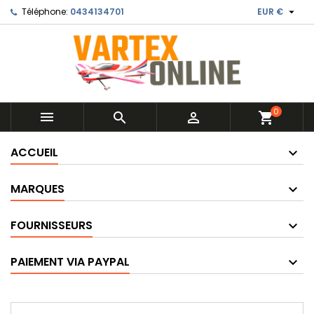

Téléphone:
0434134701
EUR €
0



shopping_cart
ACCUEIL
MARQUES
FOURNISSEURS
PAIEMENT VIA PAYPAL