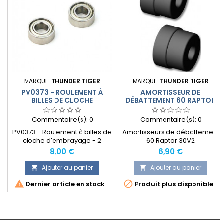
MARQUE:
THUNDER TIGER
MARQUE:
THUNDER TIGER
PV0373 - ROULEMENT À
AMORTISSEUR DE
BILLES DE CLOCHE
DÉBATTEMENT 60 RAPTOR
D'EMBRAYAGE
30V2
Commentaire(s):
0
Commentaire(s):
0
PV0373 - Roulement à billes de
Amortisseurs de débattement
cloche d'embrayage - 2
60 Raptor 30V2
pièces
Prix
Prix
8,00 €
6,90 €
Ajouter au panier
Ajouter au panier




Dernier article en stock
Produit plus disponible