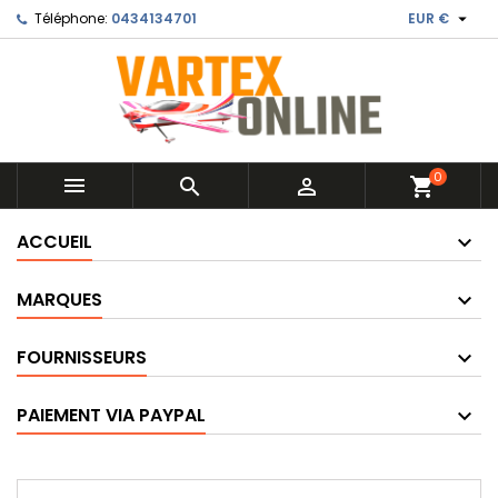

Téléphone:
0434134701
EUR €
0



shopping_cart
ACCUEIL
MARQUES
FOURNISSEURS
PAIEMENT VIA PAYPAL