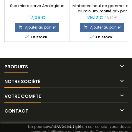
Sub micro servo Analogique
Mini servo haut de gamme tout
aluminium, moitié prix par
rapport aux équivalents de la
Prix
Prix
Prix
17,06 €
29,12 €
36,12 €
concurrence.
normal
Ajouter au panier
Ajouter au panier




En stock
En stock

PRODUITS

NOTRE SOCIÉTÉ

VOTRE COMPTE

CONTACT
NEWSLETTER
En poursuivant votre navigation sur ce site, vous devez
accepter l’utilisation et l'écriture de Cookies sur votre