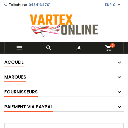

Téléphone:
0434134701
EUR €
0



shopping_cart
ACCUEIL
MARQUES
FOURNISSEURS
PAIEMENT VIA PAYPAL