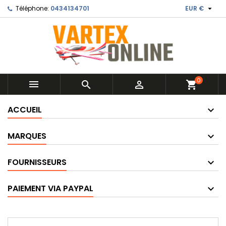

Téléphone:
0434134701
EUR €
0



shopping_cart
ACCUEIL
MARQUES
FOURNISSEURS
PAIEMENT VIA PAYPAL