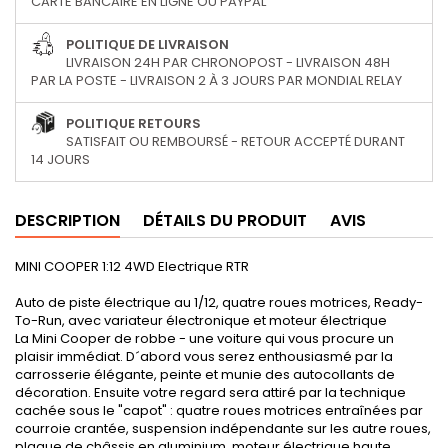
CARTE BANCAIRE EN LIGNE OU PAYPAL
POLITIQUE DE LIVRAISON
LIVRAISON 24H PAR CHRONOPOST - LIVRAISON 48H
PAR LA POSTE - LIVRAISON 2 À 3 JOURS PAR MONDIAL RELAY
POLITIQUE RETOURS
SATISFAIT OU REMBOURSÉ - RETOUR ACCEPTÉ DURANT
14 JOURS
DESCRIPTION
DÉTAILS DU PRODUIT
AVIS
MINI COOPER 1:12 4WD Electrique RTR
Auto de piste électrique au 1/12, quatre roues motrices, Ready-
To-Run, avec variateur électronique et moteur électrique
La Mini Cooper de robbe - une voiture qui vous procure un
plaisir immédiat. D´abord vous serez enthousiasmé par la
carrosserie élégante, peinte et munie des autocollants de
décoration. Ensuite votre regard sera attiré par la technique
cachée sous le "capot" : quatre roues motrices entraînées par
courroie crantée, suspension indépendante sur les autre roues,
plaque de châssis en aluminium, moteur électrique haute