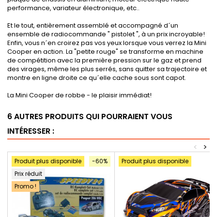
performance, variateur électronique, etc..
Et le tout, entièrement assemblé et accompagné d´un
ensemble de radiocommande " pistolet ", à un prix incroyable!
Enfin, vous n´en croirez pas vos yeux lorsque vous verrez la Mini
Cooper en action. La "petite rouge" se transforme en machine
de compétition avec la première pression sur le gaz et prend
des virages, même les plus serrés, sans quitter sa trajectoire et
montre en ligne droite ce qu´elle cache sous sont capot.
La Mini Cooper de robbe - le plaisir immédiat!
6 AUTRES PRODUITS QUI POURRAIENT VOUS
INTÉRESSER :
<
>
Produit plus disponible
-60%
Produit plus disponible
Prix réduit
Promo !