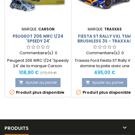
MARQUE:
CARSON
MARQUE:
TRAXXAS
PEUGEOT 206 WRC 1/24
FIESTA ST RALLY VXL TSM
'SPEEDY 24'
BRUSHLESS 3S - TRAXXAS
Commentaire(s):
0
Commentaire(s):
0
Peugeot 206 WRC 1/24 'Speedy
Traxxas Ford Fiesta ST Rally VXL
24' de la marque Carson.
domine la piste avec une
Livrée RTR avec chargeur, accu
vitesse qui va au-delà des
Prix
Prix
Prix
108,80 €
495,00 €
272,00 €
et radiocommande.
95km/h !
normal
Ajouter au panier
Ajouter au panier




Produit plus disponible
Produit plus disponible

PRODUITS