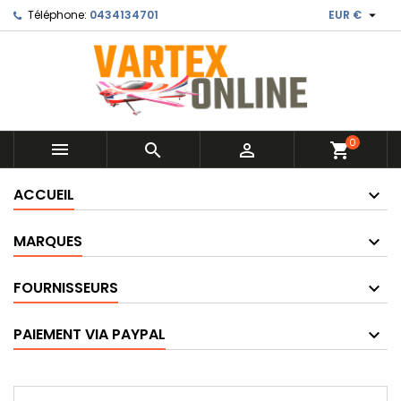

Téléphone:
0434134701
EUR €
0



shopping_cart
ACCUEIL
MARQUES
FOURNISSEURS
PAIEMENT VIA PAYPAL