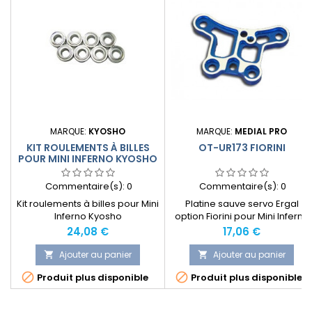
MARQUE:
KYOSHO
MARQUE:
MEDIAL PRO
KIT ROULEMENTS À BILLES
OT-UR173 FIORINI
POUR MINI INFERNO KYOSHO
Commentaire(s):
0
Commentaire(s):
0
Kit roulements à billes pour Mini
Platine sauve servo Ergal
Inferno Kyosho
option Fiorini pour Mini Inferno
777
Prix
Prix
24,08 €
17,06 €
Ajouter au panier
Ajouter au panier




Produit plus disponible
Produit plus disponible