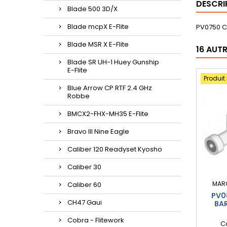
DESCRI
Blade 500 3D/X
Blade mcpX E-Flite
PV0750 C
Blade MSR X E-Flite
16 AUT
Blade SR UH-1 Huey Gunship
E-Flite
Produit
Blue Arrow CP RTF 2.4 GHz
Robbe
BMCX2-FHX-MH35 E-Flite
Bravo III Nine Eagle
Caliber 120 Readyset Kyosho
Caliber 30
MAR
Caliber 60
PV0
CH47 Gaui
BAR
Cobra - Flitework
C