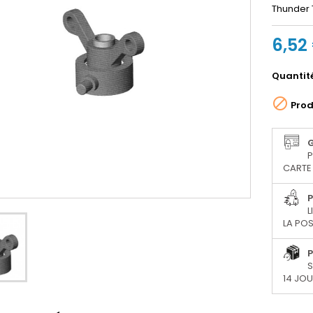
Thunder 
6,52
Quantit

Prod
P
CARTE 
P
L
LA POS
P
S
14 JO