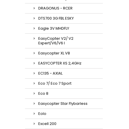
DRAGONUS - RCER
DTS700 3G FBL ESKY
Eagle 3V MHDFLY
EasyCopter V2/ V2
Expert/V6/V6 l
Easycopter XL V8
EASYCOPTER XS 2,4GHz
EC135 - AXIAL
Eco 7/ Eco 7 Sport
Eco 8
Easycopter Star Flybarless
Eolo
Excell 200