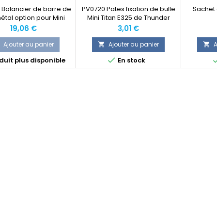
Balancier de barre de
PV0720 Pates fixation de bulle
Sachet 
métal option pour Mini
Mini Titan E325 de Thunder
tan Thunder Tiger
Tiger
Prix
Prix
19,06 €
3,01 €
Ajouter au panier
Ajouter au panier
A



uit plus disponible
En stock