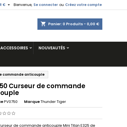

R €
Bienvenue,
Se connecter
ou
Créez votre compte
shopping_cart
Panier:
0
Produits - 0,00 €
ACCESSOIRES
NOUVEAUTÉS
de commande anticouple
50 Curseur de commande
couple
ce
PV0750
Marque
Thunder Tiger
urseur de commande anticouple Mini Titan E325 de