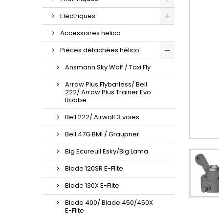
Electriques
Accessoires helico
Pièces détachées hélico
Ansmann Sky Wolf / Taxi Fly
Arrow Plus Flybarless/ Bell
222/ Arrow Plus Trainer Evo
Robbe
Bell 222/ Airwolf 3 voies
Bell 47G BMI / Graupner
Big Ecureuil Esky/Big Lama
Blade 120SR E-Flite
Blade 130X E-Flite
Blade 400/ Blade 450/450X
E-Flite