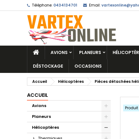
Téléphone:
0434134701
Email:
vartexonline@yaho
AVIONS
PLANEURS
HÉLICOPTÈR
DÉSTOCKAGE
OCCASIONS
Accueil
Hélicoptères
Pièces détachées hél
ACCUEIL
Avions
Produit
Planeurs
Hélicoptères
Thermiques