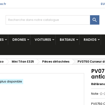
o.fr
EU

ES
DRONES
VOITURES
BATEAUX
RADIOS
ico
Mini Titan E325
Pièces détachées
PV0750 Curseur 
PV07
anti
 plus disponible
Référen
Note
PV0750 C