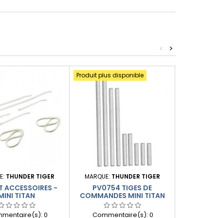
<
>
Produit plus disponible
Produit plus
E:
THUNDER TIGER
MARQUE:
THUNDER TIGER
MARQUE:
T ACCESSOIRES -
PV0754 TIGES DE
PV0752 H
MINI TITAN
COMMANDES MINI TITAN
D
mentaire(s):
0
Commentaire(s):
0
Comme