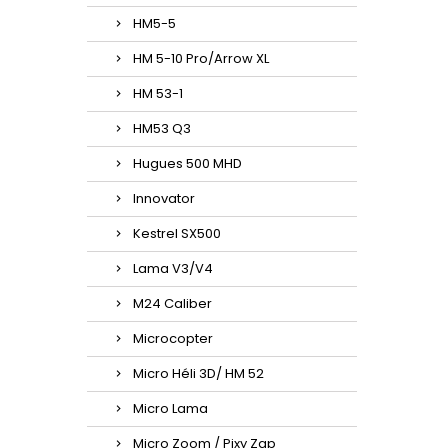
HM5-5
HM 5-10 Pro/Arrow XL
HM 53-1
HM53 Q3
Hugues 500 MHD
Innovator
Kestrel SX500
Lama V3/V4
M24 Caliber
Microcopter
Micro Héli 3D/ HM 52
Micro Lama
Micro Zoom / Pixy Zap