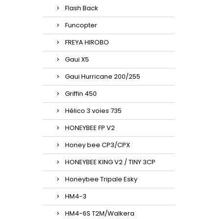
Flash Back
Funcopter
FREYA HIROBO
Gaui X5
Gaui Hurricane 200/255
Griffin 450
Hélico 3 voies 735
HONEYBEE FP V2
Honey bee CP3/CPX
HONEYBEE KING V2 / TINY 3CP
Honeybee Tripale Esky
HM4-3
HM4-6S T2M/Walkera