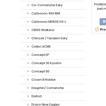
PV0804 
Co-Comanche Esky
bell 
Ti
Carbooon 450 BMI
Carbooon MD500 DX-L


Prod
CB100 Walkera
Chinook / Tandem Esky
Colibri ACME
Concept EP
Concept 30 Kyosho
Concept 60
Crown III Robbe
Dauphin/ Comanche
District
Draco Nine Eagles