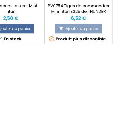
accessoires - Mini
PV0754 Tiges de commandes
PV0752 Ha
Titan
Mini Titan E325 de THUNDER
queue Min
TIGER
Thu
Prix
Prix
2,50 €
6,52 €
jouter au panier
Ajouter au panier
Ajo





En stock
Produit plus disponible
Produit