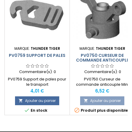
MARQUE:
THUNDER TIGER
MARQUE:
THUNDER TIGER
PV0759 SUPPORT DE PALES
PV0750 CURSEUR DE
COMMANDE ANTICOUPLE
Commentaire(s):
0
Commentaire(s):
0
PV0759 Support de pales pour
PV0750 Curseur de
le transport
commande anticouple Mini
Titan E325 de Thunder Tiger
Prix
Prix
4,01 €
6,52 €
Ajouter au panier
Ajouter au panier




En stock
Produit plus disponible