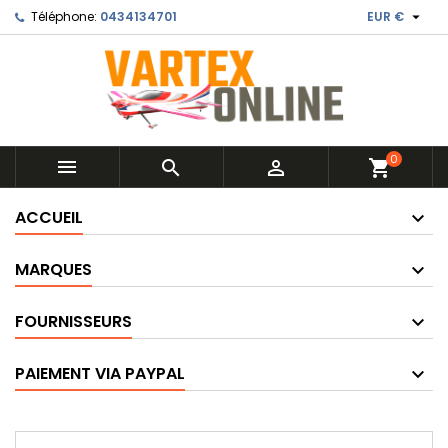

Téléphone:
0434134701
EUR €
0



shopping_cart
ACCUEIL
MARQUES
FOURNISSEURS
PAIEMENT VIA PAYPAL