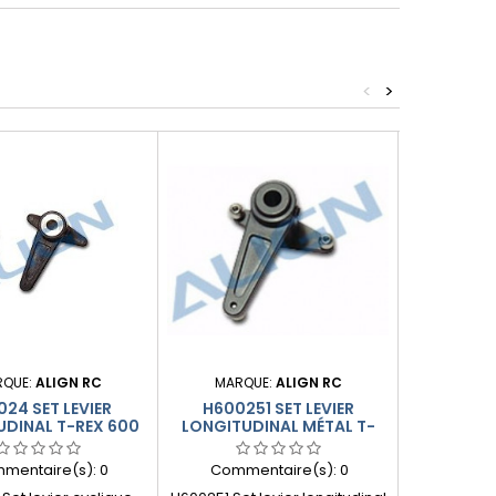
<
>
RQUE:
ALIGN RC
MARQUE:
ALIGN RC
MARQ
24 SET LEVIER
H600251 SET LEVIER
HN6001 BR
UDINAL T-REX 600
LONGITUDINAL MÉTAL T-
DE BARRE D
REX 600
mentaire(s):
0
Commentaire(s):
0
Comme