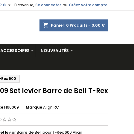

R €
Bienvenue,
Se connecter
ou
Créez votre compte
shopping_cart
Panier:
0
Produits - 0,00 €
ACCESSOIRES
NOUVEAUTÉS
T-Rex 600
9 Set levier Barre de Bell T-Rex
ce
H60009
Marque
Align RC
t levier Barre de Bell pour T-Rex 600 Align