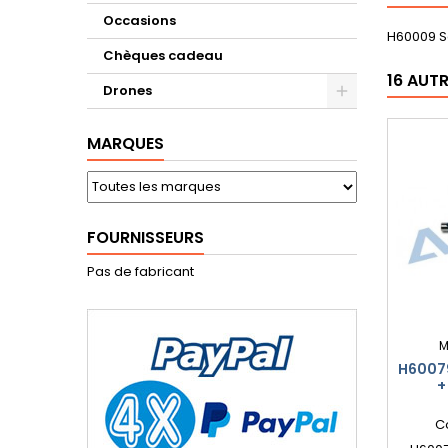
Occasions
H60009 Se
Chèques cadeau
16 AUT
Drones
MARQUES
FOURNISSEURS
Pas de fabricant
M
H6007
+
C