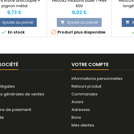
9 Arbre anticouple +
H60092 Fixations bulle T-Rex
H60024 
pignon métal
600
longi
Prix
Prix
9,73 €
6,02 €
Ajouter au panier
Ajouter au panier
A




En stock
Produit plus disponible
SOCIÉTÉ
VOTRE COMPTE
Informations personnelles
 légales
Retours produit
ns générales de ventes
Commandes
Avoirs
ns de paiement
Adresses
ite
Bons
Mes alertes