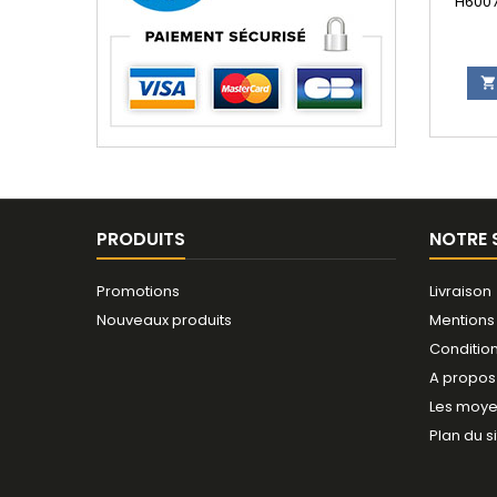
H6007

PRODUITS
NOTRE 
Promotions
Livraison
Nouveaux produits
Mentions
Conditio
A propos
Les moye
Plan du s