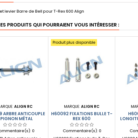
t levier Barre de Bell pour T-Rex 600 Align
RES PRODUITS QUI POURRAIENT VOUS INTÉRESSER :
Produit plus disponible
ARQUE:
ALIGN RC
MARQUE:
ALIGN RC
MA
9 ARBRE ANTICOUPLE
H60092 FIXATIONS BULLE T-
H600
 PIGNON MÉTAL
REX 600
LONGIT
ommentaire(s):
0
Commentaire(s):
0
Com