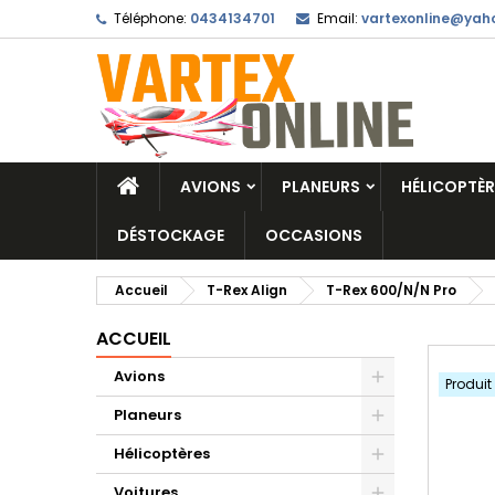
Téléphone:
0434134701
Email:
vartexonline@yaho
AVIONS
PLANEURS
HÉLICOPTÈR
DÉSTOCKAGE
OCCASIONS
Accueil
T-Rex Align
T-Rex 600/N/N Pro
ACCUEIL
Avions
Produit
Planeurs
Hélicoptères
Voitures