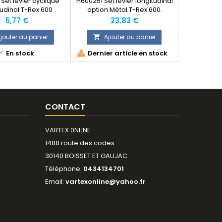
Set levier cyclique
H600251 Set levier longitudinal
HN6001 Bra
tudinal T-Rex 600
option Métal T-Rex 600.
barre de Be
Remplace la référence
Prix
Prix
P
5,77 €
23,83 €
H60025.
jouter au panier
Ajouter au panier
Ajo





En stock
Dernier article en stock
CONTACT
VARTEX 0NLINE
1488 route des codes
30140 BOISSET ET GAUJAC
Téléphone:
0434134701
Email:
vartexonline@yahoo.fr