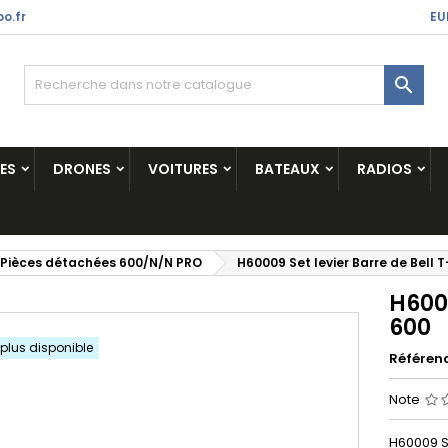
o.fr
EU

ES
DRONES
VOITURES
BATEAUX
RADIOS
Pièces détachées 600/N/N PRO
H60009 Set levier Barre de Bell 
H6000
600
 plus disponible
Référen
Note
H60009 Se