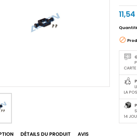
11,54
Quantit

Prod
P
CARTE 
P
L
LA POS
P
S
14 JO
PTION
DÉTAILS DU PRODUIT
AVIS