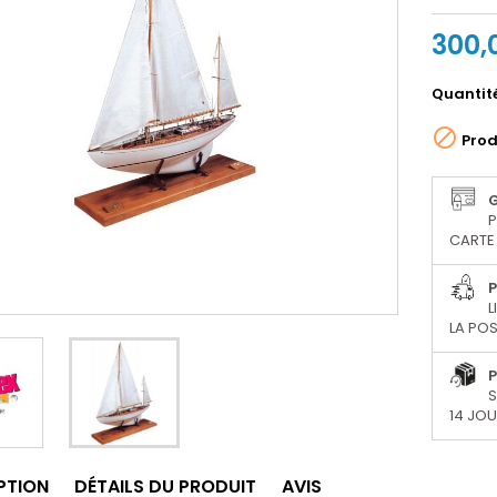
300,
Quantit

Prod
P
CARTE 
P
L
LA POS
P
S
14 JO
PTION
DÉTAILS DU PRODUIT
AVIS