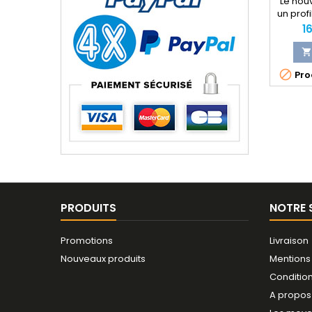
Le nouv
un prof
un mei
Pr
1
filets 
préformé

permet 

Prod
PRODUITS
NOTRE 
Promotions
Livraison
Nouveaux produits
Mentions
Conditio
A propos