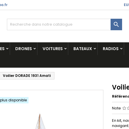
o.fr
EU

ES
DRONES
VOITURES
BATEAUX
RADIOS
Voilier DORADE 1931 Amati
Voili
Référen
 plus disponible
Note
En kit, n
navigant