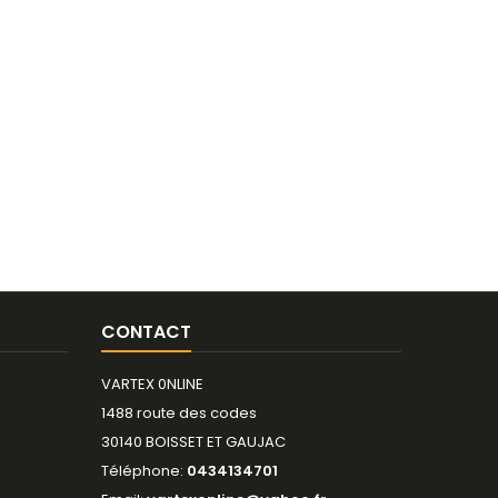
CONTACT
VARTEX 0NLINE
1488 route des codes
30140 BOISSET ET GAUJAC
Téléphone:
0434134701