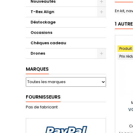
Nouveautés
En kit, n
T-Rex Align
Déstockage
1 AUTR
Occasions
Chèques cadeau
Produit
Drones
Prix réd
MARQUES
FOURNISSEURS
Pas de fabricant
VO
C