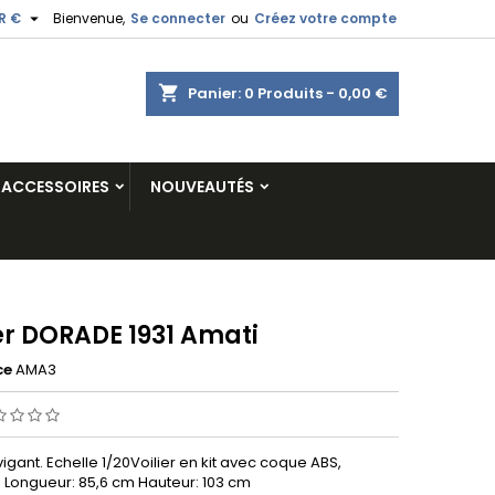

R €
Bienvenue,
Se connecter
ou
Créez votre compte
shopping_cart
Panier:
0
Produits - 0,00 €
ACCESSOIRES
NOUVEAUTÉS
er DORADE 1931 Amati
ce
AMA3
avigant. Echelle 1/20Voilier en kit avec coque ABS,
. Longueur: 85,6 cm Hauteur: 103 cm