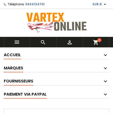

Téléphone:
0434134701
EUR €
0



shopping_cart
ACCUEIL
MARQUES
FOURNISSEURS
PAIEMENT VIA PAYPAL