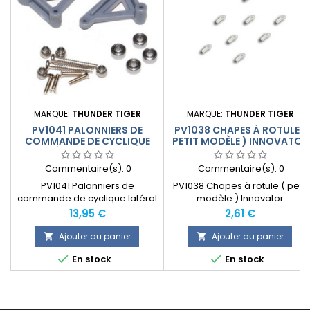
MARQUE:
THUNDER TIGER
MARQUE:
THUNDER TIGER
PV1041 PALONNIERS DE
PV1038 CHAPES À ROTULE (
COMMANDE DE CYCLIQUE
PETIT MODÈLE ) INNOVATOR
LATÉRAL INNOVATOR
Commentaire(s):
0
Commentaire(s):
0
PV1041 Palonniers de
PV1038 Chapes à rotule ( petit
commande de cyclique latéral
modèle ) Innovator
+ roulements à billes pour
Prix
Prix
13,95 €
2,61 €
hélico électrique Innovator
Ajouter au panier
Ajouter au panier




En stock
En stock