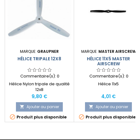
MARQUE:
GRAUPNER
MARQUE:
MASTER AIRSCREW
HÉLICE TRIPALE 12X8
HÉLICE 11X5 MASTER
AIRSCREW
Commentaire(s):
0
Commentaire(s):
0
Hélice Nylon tripale de qualité
Hélice 11x5
12x8
Prix
Prix
9,80 €
4,01 €
Ajouter au panier
Ajouter au panier




Produit plus disponible
Produit plus disponible