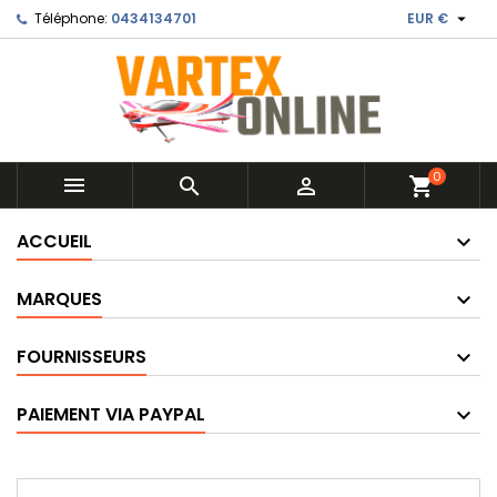

Téléphone:
0434134701
EUR €
0



shopping_cart
ACCUEIL
MARQUES
FOURNISSEURS
PAIEMENT VIA PAYPAL