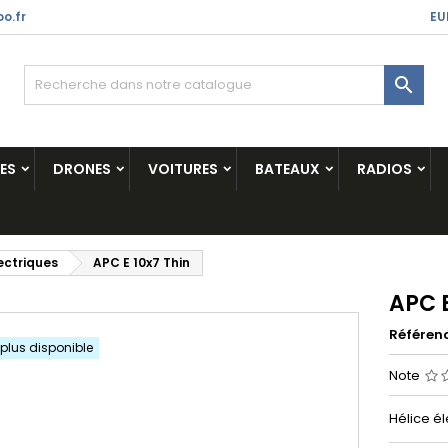
o.fr
EU

ES
DRONES
VOITURES
BATEAUX
RADIOS
ectriques
APC E 10x7 Thin
APC E
Référen
 plus disponible
Note
Hélice él