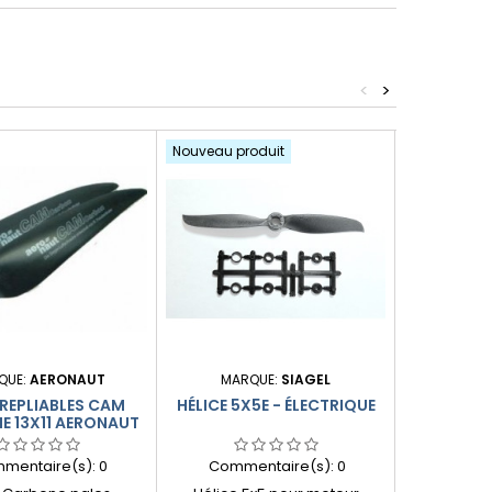
<
>
Nouveau produit
QUE:
AERONAUT
MARQUE:
SIAGEL
MARQUE
 REPLIABLES CAM
HÉLICE 5X5E - ÉLECTRIQUE
APC 
E 13X11 AERONAUT
mentaire(s):
0
Commentaire(s):
0
Comme