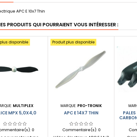
ectrique APC E 10x7 Thin
RES PRODUITS QUI POURRAIENT VOUS INTÉRESSER :
 plus disponible
Produit plus disponible
ARQUE:
MULTIPLEX
MARQUE:
PRO-TRONIK
MAR
LICE MPX 5,0X4,0
APC E 14X7 THIN
PALES
CARBON
ommentaire(s):
0
Commentaire(s):
0
Com