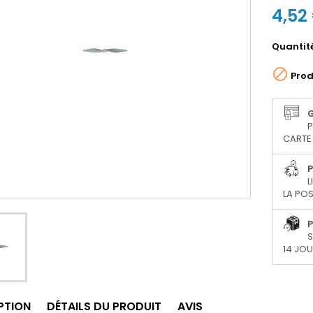
4,52
Quantit

Prod
P
CARTE 
P
L
LA POS
P
S
14 JO
PTION
DÉTAILS DU PRODUIT
AVIS