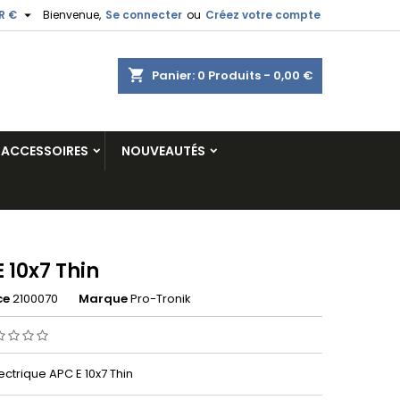

R €
Bienvenue,
Se connecter
ou
Créez votre compte
shopping_cart
Panier:
0
Produits - 0,00 €
ACCESSOIRES
NOUVEAUTÉS
 10x7 Thin
ce
2100070
Marque
Pro-Tronik
ectrique APC E 10x7 Thin