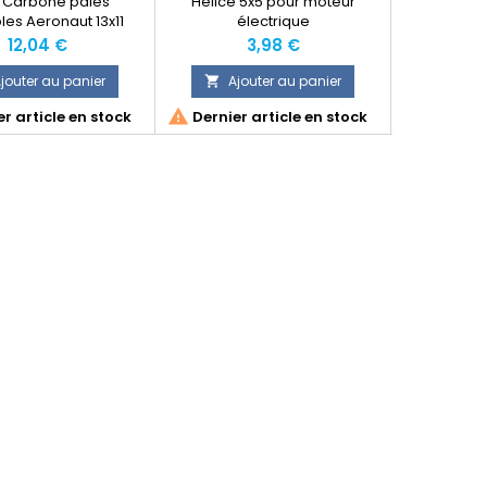
Carbone pales
Hélice 5x5 pour moteur
Hélice élec
les Aeronaut 13x11
électrique
Prix
Prix
P
12,04 €
3,98 €
jouter au panier
Ajouter au panier
Ajo




r article en stock
Dernier article en stock
Dernier 