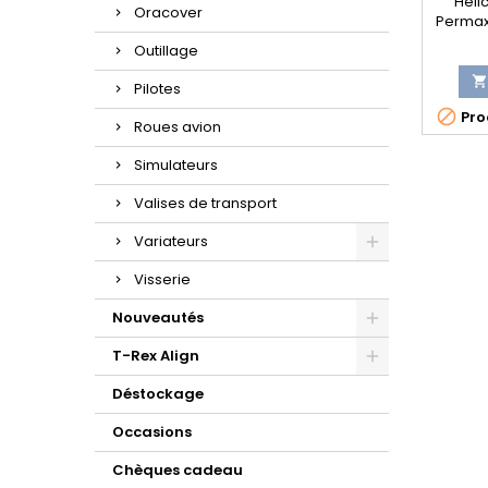
Héli
Oracover
Permax
Ø=2.3 mm
Outillage
force 
Livrée

Pilotes
Elle re

Prod
a
Roues avion
Simulateurs
Valises de transport
Variateurs
Visserie
Nouveautés
T-Rex Align
Déstockage
Occasions
Chèques cadeau