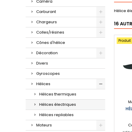
Caméra
Hélice él
Carburant
Chargeurs
16 AUT
Colles/résines
Produit
Cônes d'hélice
Décoration
Divers
Gyroscopes
Hélices
Hélices thermiques
M
Hélices électriques
HÉ
Hélices repliables
Moteurs
C