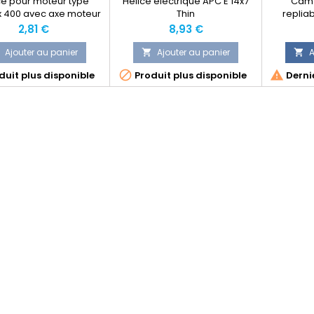
ce pour moteur type
Hélice électrique APC E 14x7
Cam 
 400 avec axe moteur
Thin
repliab
. La fixation se fait en
Prix
Prix
2,81 €
8,93 €
avec un peu de cyano.
 avec un cône intégré.
Ajouter au panier
Ajouter au panier
A


mplace l'hélice blanche


uit plus disponible
Produit plus disponible
Dernie
vec le cône noir.