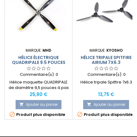
MARQUE:
MHD
MARQUE:
KYOSHO
HÉLICE ÉLECTRIQUE
HÉLICE TRIPALE SPITFIRE
QUADRIPALE 9.5 POUCES
AIRIUM 7X6.3
Commentaire(s):
0
Commentaire(s):
0
Hélice maquette QUADRIPALE
Hélice tripale Spitfire 7x6.3
de diamètre 9,5 pouces à pas
réglable de 6 à 10 pouces.
Prix
Prix
25,90 €
13,75 €
Livrée avec ses accessoires :
moyeu d'hélice, cône, visserie,
Ajouter au panier
Ajouter au panier


incidencemètre, décals,


Produit plus disponible
Produit plus disponible
manuel de montage et de
réglage.