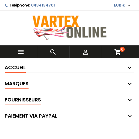

Téléphone:
0434134701
EUR €
0



shopping_cart
ACCUEIL
MARQUES
FOURNISSEURS
PAIEMENT VIA PAYPAL