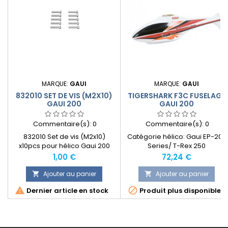
MARQUE:
GAUI
MARQUE:
GAUI
832010 SET DE VIS (M2X10)
TIGERSHARK F3C FUSELAGE
GAUI 200
GAUI 200
Commentaire(s):
0
Commentaire(s):
0
832010 Set de vis (M2x10)
Catégorie hélico: Gaui EP-200
x10pcs pour hélico Gaui 200
Series/ T-Rex 250
Prix
Prix
1,00 €
72,24 €
Ajouter au panier
Ajouter au panier




Dernier article en stock
Produit plus disponible