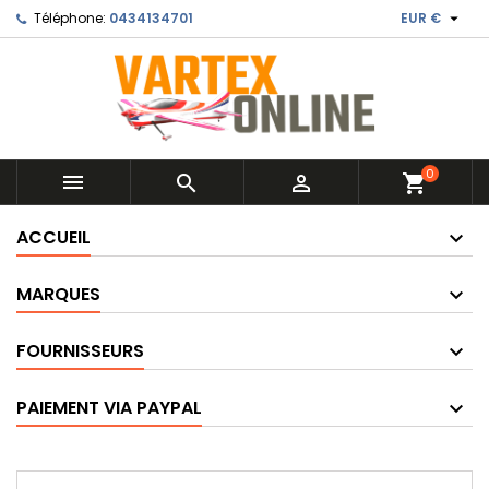

Téléphone:
0434134701
EUR €
0



shopping_cart
ACCUEIL
MARQUES
FOURNISSEURS
PAIEMENT VIA PAYPAL