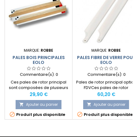
MARQUE:
ROBBE
MARQUE:
ROBBE
PALES BOIS PRINCIPALES
PALES FIBRE DE VERRE POUR
EOLO
EOLO
Commentaire(s):
0
Commentaire(s):
0
Ces pales de rotor principal
Pales de rotor principal option
sont composées de plusieurs
FDVCes pales de rotor
couches de bois collées et
principal en plastique renforcé
Prix
Prix
29,90 €
60,20 €
fraisées. Pour corriger de
fibre de carbone
manière optimale le centre de
spécialement conçues pour
Ajouter au panier
Ajouter au panier


gravité, a été intégré un
l'Eolo. Elles sont pourvues d


Produit plus disponible
Produit plus disponible
contrepoids en plomb d'usine.
´une surface à haute brillance
Le kit contient le film d
teintée et sont
´entoilage et les bandes de
particulièrement
tarage.
remarquables en voltige mais