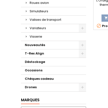
L'Oralig
Roues avion
ther
épai
Simulateurs
surtou
est

Valises de transport

Prod
Variateurs
Visserie
Nouveautés
T-Rex Align
Déstockage
Occasions
Chèques cadeau
Drones
MARQUES