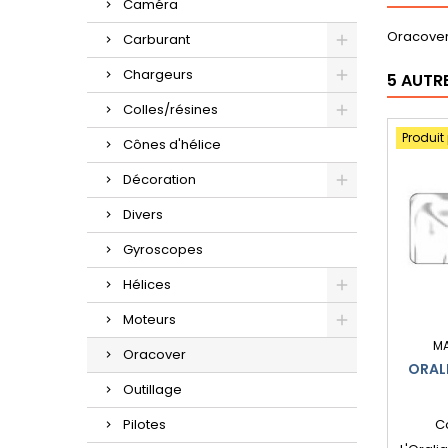
Caméra
Oracover 
Carburant
Chargeurs
5 AUTR
Colles/résines
Produit
Cônes d'hélice
Décoration
Divers
Gyroscopes
Hélices
Moteurs
M
Oracover
ORAL
Outillage
Pilotes
C