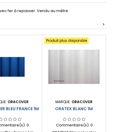
vec fer à repasser. Vendu au mètre.
<
>
Produit plus disponible
Produit plus
QUE:
ORACOVER
MARQUE:
ORACOVER
MARQUE
R BLEU FRANCE 1M
ORATEX BLANC 1M
ORACOVER
mentaire(s):
0
Commentaire(s):
0
Comme