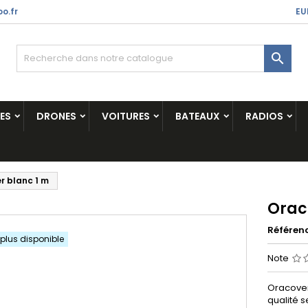
o.fr
EU

ES
DRONES
VOITURES
BATEAUX
RADIOS
r blanc 1 m
Orac
Référen
 plus disponible
Note
Oracover
qualité 