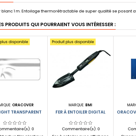
blanc 1 m. Entoilage thermorétractable de super qualité se posant a
ES PRODUITS QUI POURRAIENT VOUS INTÉRESSER :
 plus disponible
Produit plus disponible
ARQUE:
ORACOVER
MARQUE:
BMI
MAR
IGHT TRANSPARENT
FER À ENTOILER DIGITAL
ORACOVE
ommentaire(s):
0
Commentaire(s):
0
Com