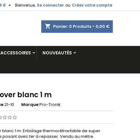

R €
Bienvenue,
Se connecter
ou
Créez votre compte
shopping_cart
Panier:
0
Produits - 0,00 €
ACCESSOIRES
NOUVEAUTÉS
over blanc 1 m
ce
21-10
Marque
Pro-Tronik
 blanc 1 m. Entoilage thermorétractable de super
se posant avec fer à repasser. Vendu au mètre.