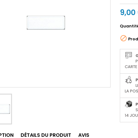
9,00
Quantit

Prod
P
CARTE 
P
L
LA POS
P
S
14 JO
PTION
DÉTAILS DU PRODUIT
AVIS