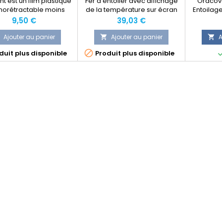
ht est un film plastique
Fer à entoiler avec affichage
Oracove
morétractable moins
de la température sur écran
Entoilag
s que l'Oracover et
LCD
de supe
Prix
Prix
9,50 €
39,03 €
t plus léger. Son poids
avec fer 
 d'environ 36g/m2.
Ajouter au panier
Ajouter au panier
A



uit plus disponible
Produit plus disponible