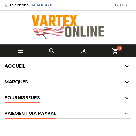

Téléphone:
0434134701
EUR €
0



shopping_cart
ACCUEIL
MARQUES
FOURNISSEURS
PAIEMENT VIA PAYPAL