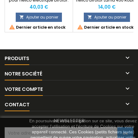
pour hélico électrique birotor.
hélico birotor Lama 450 Robbe
ou équivalent
Prix
Prix
40,03 €
14,00 €
Ajouter au panier
Ajouter au panier




Dernier article en stock
Dernier article en stock

PRODUITS

NOTRE SOCIÉTÉ

VOTRE COMPTE

CONTACT
NEWSLETTER
En poursuivant votre navigation sur ce site, vous devez
accepter l’utilisation et l'écriture de Cookies sur votre
appareil connecté. Ces Cookies (petits fichiers texte)
permettent de suivre votre navigation, actualiser votre