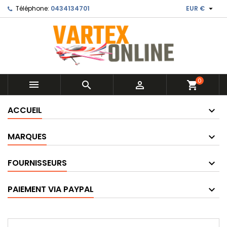

Téléphone:
0434134701
EUR €
0



shopping_cart
ACCUEIL
MARQUES
FOURNISSEURS
PAIEMENT VIA PAYPAL