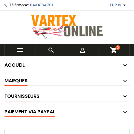

Téléphone:
0434134701
EUR €
0



shopping_cart
ACCUEIL
MARQUES
FOURNISSEURS
PAIEMENT VIA PAYPAL