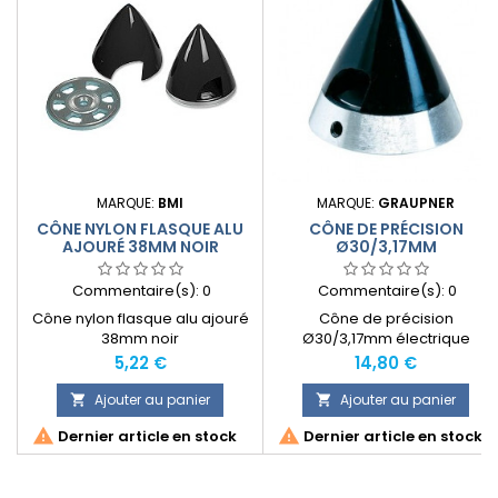
MARQUE:
BMI
MARQUE:
GRAUPNER
CÔNE NYLON FLASQUE ALU
CÔNE DE PRÉCISION
AJOURÉ 38MM NOIR
Ø30/3,17MM
Commentaire(s):
0
Commentaire(s):
0
Cône nylon flasque alu ajouré
Cône de précision
38mm noir
Ø30/3,17mm électrique
Prix
Prix
5,22 €
14,80 €
Ajouter au panier
Ajouter au panier




Dernier article en stock
Dernier article en stock