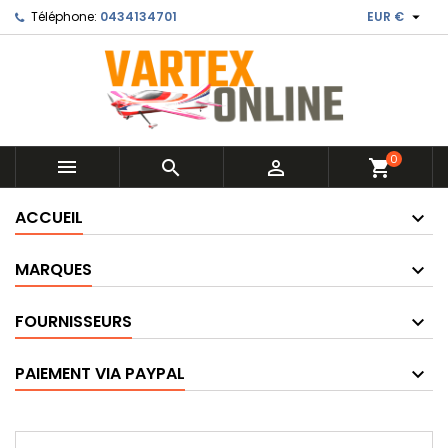

Téléphone:
0434134701
EUR €
0



shopping_cart
ACCUEIL
MARQUES
FOURNISSEURS
PAIEMENT VIA PAYPAL