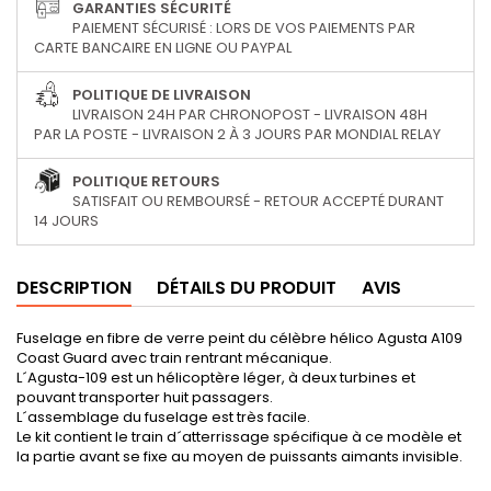
GARANTIES SÉCURITÉ
PAIEMENT SÉCURISÉ : LORS DE VOS PAIEMENTS PAR
CARTE BANCAIRE EN LIGNE OU PAYPAL
POLITIQUE DE LIVRAISON
LIVRAISON 24H PAR CHRONOPOST - LIVRAISON 48H
PAR LA POSTE - LIVRAISON 2 À 3 JOURS PAR MONDIAL RELAY
POLITIQUE RETOURS
SATISFAIT OU REMBOURSÉ - RETOUR ACCEPTÉ DURANT
14 JOURS
DESCRIPTION
DÉTAILS DU PRODUIT
AVIS
Fuselage en fibre de verre peint du célèbre hélico Agusta A109
Coast Guard avec train rentrant mécanique.
L´Agusta-109 est un hélicoptère léger, à deux turbines et
pouvant transporter huit passagers.
L´assemblage du fuselage est très facile.
Le kit contient le train d´atterrissage spécifique à ce modèle et
la partie avant se fixe au moyen de puissants aimants invisible.