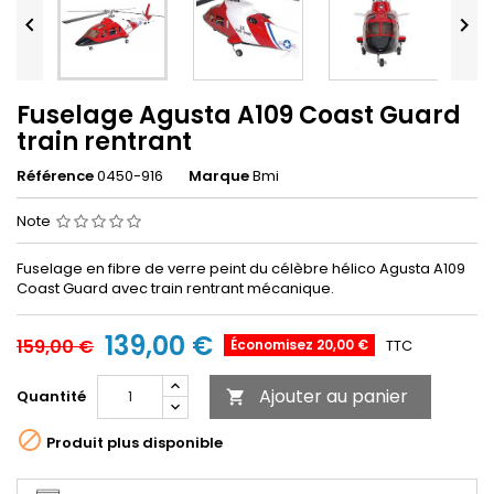


Fuselage Agusta A109 Coast Guard
train rentrant
Référence
0450-916
Marque
Bmi
Note
Fuselage en fibre de verre peint du célèbre hélico Agusta A109
Coast Guard avec train rentrant mécanique.
139,00 €
159,00 €
Économisez 20,00 €
TTC
Ajouter au panier
Quantité


Produit plus disponible