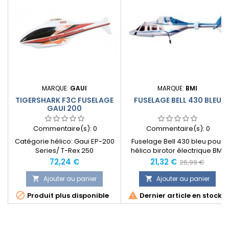
MARQUE:
GAUI
MARQUE:
BMI
TIGERSHARK F3C FUSELAGE
FUSELAGE BELL 430 BLEU
GAUI 200
Commentaire(s):
0
Commentaire(s):
0
Catégorie hélico: Gaui EP-200
Fuselage Bell 430 bleu pour
Series/ T-Rex 250
hélico birotor électrique BMI
Carbooon DX Bell 430. Livré
Prix
Prix
Prix
72,24 €
21,32 €
26,99 €
avec LED et cables pré-
normal
installés. Livré en plastique
Ajouter au panier
Ajouter au panier


léger et décoré.


Produit plus disponible
Dernier article en stock