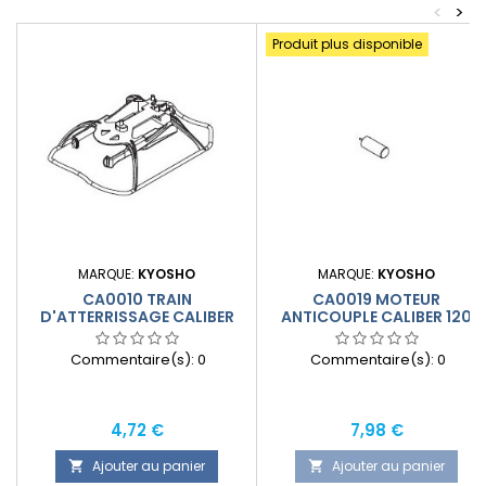
<
>
Produit plus disponible
MARQUE:
KYOSHO
MARQUE:
KYOSHO
CA0010 TRAIN
CA0019 MOTEUR
D'ATTERRISSAGE CALIBER
ANTICOUPLE CALIBER 120
120
Commentaire(s):
0
Commentaire(s):
0
Prix
Prix
4,72 €
7,98 €
Ajouter au panier
Ajouter au panier

