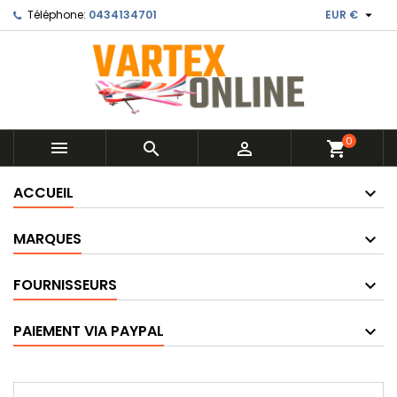

Téléphone:
0434134701
EUR €
0



shopping_cart
ACCUEIL
MARQUES
FOURNISSEURS
PAIEMENT VIA PAYPAL