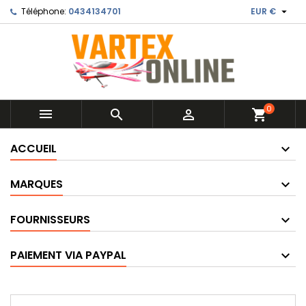

Téléphone:
0434134701
EUR €
0



shopping_cart
ACCUEIL
MARQUES
FOURNISSEURS
PAIEMENT VIA PAYPAL