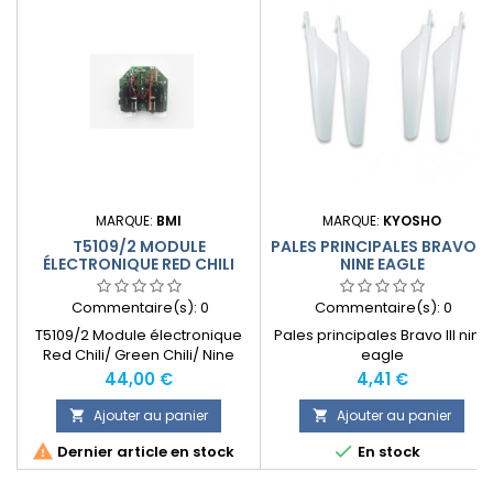
MARQUE:
BMI
MARQUE:
KYOSHO
T5109/2 MODULE
PALES PRINCIPALES BRAVO III
ÉLECTRONIQUE RED CHILI
NINE EAGLE
Commentaire(s):
0
Commentaire(s):
0
T5109/2 Module électronique
Pales principales Bravo III nine
Red Chili/ Green Chili/ Nine
eagle
Eagle Solo et Easycopter V4
Prix
Prix
44,00 €
4,41 €
Colibri
Ajouter au panier
Ajouter au panier




Dernier article en stock
En stock