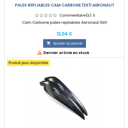
PALES REPLIABLES CAM CARBONE 13X11 AERONAUT
Commentaire(s):
0
Cam Carbone pales repliables Aeronaut 13x11
Prix
12,04 €
Ajouter au panier


Dernier article en stock
Produit plus disponible