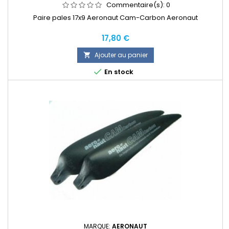
Commentaire(s):
0
Paire pales 17x9 Aeronaut Cam-Carbon Aeronaut
Prix
17,80 €
Ajouter au panier


En stock
MARQUE:
AERONAUT