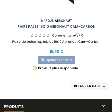
MARQUE:
AERONAUT
PAIRE PALES 16X10 AERONAUT CAM-CARBON
Commentaire(s):
0
Paire de pales repliables 16x10 Aeronaut Cam-Carbon
Prix
15,90 €
Ajouter au panier


Produit plus disponible
RETOUR EN HAUT


PRODUITS