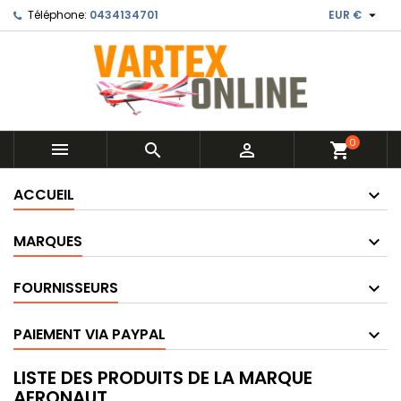

Téléphone:
0434134701
EUR €
0



shopping_cart
ACCUEIL
MARQUES
FOURNISSEURS
PAIEMENT VIA PAYPAL
LISTE DES PRODUITS DE LA MARQUE
AERONAUT