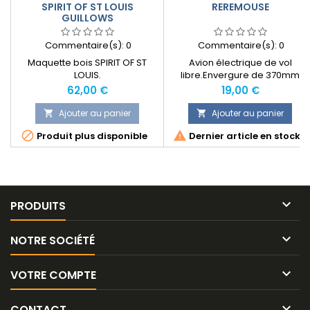
SPIRIT OF ST LOUIS
REREMOUSE
GUILLOWS
Commentaire(s):
0
Commentaire(s):
0
Maquette bois SPIRIT OF ST
Avion électrique de vol
LOUIS.
libre.Envergure de 370mm
Prix
Prix
62,00 €
19,00 €
Ajouter au panier
Ajouter au panier




Produit plus disponible
Dernier article en stock

PRODUITS

NOTRE SOCIÉTÉ

VOTRE COMPTE

CONTACT