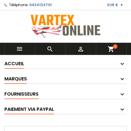

Téléphone:
0434134701
EUR €
0



shopping_cart
ACCUEIL
MARQUES
FOURNISSEURS
PAIEMENT VIA PAYPAL