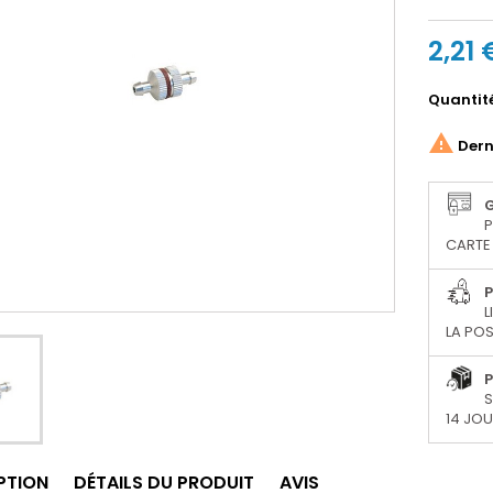
2,21 
Quantit

Derni
P
CARTE 
P
L
LA POS
P
S
14 JO
PTION
DÉTAILS DU PRODUIT
AVIS