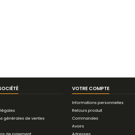
SOCIÉTÉ
VOTRE COMPTE
Informations personnelles
 légales
Retours produit
ns générales de ventes
Commandes
Avoirs
ns de paiement
Adresses