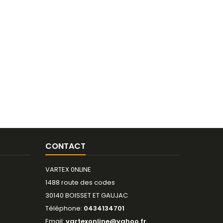
CONTACT
VARTEX 0NLINE
1488 route des codes
30140 BOISSET ET GAUJAC
Téléphone:
0434134701
Email:
vartexonline@yahoo.fr