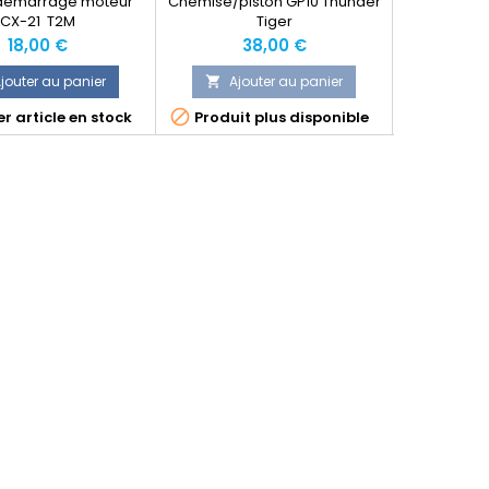
démarrage moteur
Chemise/piston GP10 Thunder
Culasse ma
CX-21 T2M
Tiger
OS4
Prix
Prix
P
18,00 €
38,00 €
2
jouter au panier
Ajouter au panier
Ajo




r article en stock
Produit plus disponible
Dernier 