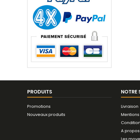
PRODUITS
NOTRE 
Promotions
Livraison
Nouveaux produits
Mentions
Conditio
A propos
Les moye