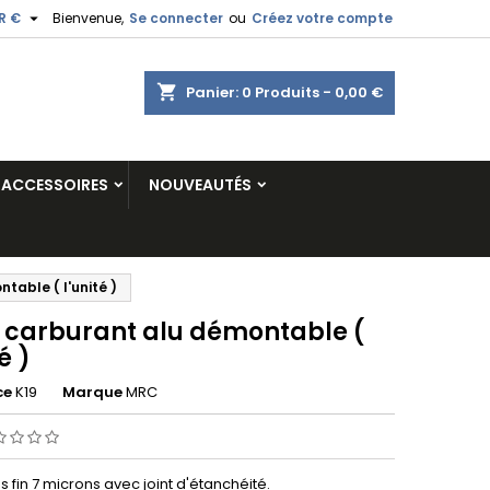

R €
Bienvenue,
Se connecter
ou
Créez votre compte
shopping_cart
Panier:
0
Produits - 0,00 €
ACCESSOIRES
NOUVEAUTÉS
table ( l'unité )
re carburant alu démontable (
é )
ce
K19
Marque
MRC
s fin 7 microns avec joint d'étanchéité.