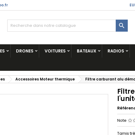
o.fr
EU

ES
DRONES
VOITURES
BATEAUX
RADIOS
ues
Accessoires Moteur thermique
Filtre carburant alu démon
Filt
l'unit
Référen
Note
Tamis trè