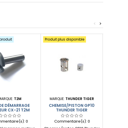
<
>
produit
Produit plus disponible
MARQUE:
T2M
MARQUE:
THUNDER TIGER
MA
DE DÉMARRAGE
CHEMISE/PISTON GP10
CULASSE 
UR CX-21 T2M
THUNDER TIGER
mentaire(s):
0
Commentaire(s):
0
Comme