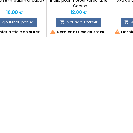
 OS8 (medium chaude)
Bielle pour moteur Force 12/15
Axe de 
- Carson
Prix
Prix
10,00 €
12,00 €
Ajouter au panier
Ajouter au panier
A




ier article en stock
Dernier article en stock
Dernie