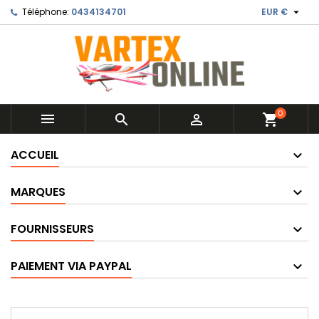

Téléphone:
0434134701
EUR €
0



shopping_cart
ACCUEIL
MARQUES
FOURNISSEURS
PAIEMENT VIA PAYPAL