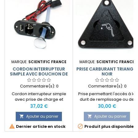
MARQUE:
SCIENTIFIC FRANCE
MARQUE:
SCIENTIFIC FRANCE
CORDON INTERRUPTEUR
PRISE CARBURANT TRIANGLE
SIMPLE AVEC BOUCHON DE
NOIR
REMPLISSAGE
Commentaire(s):
0
Commentaire(s):
0
Cordon interrupteur simple
Prise permettant l'accès à la
avec prise de charge et
durit de remplissage ou de
bouchon de remplissage et de
vidange, forme triangulaire.
Prix
Prix
37,02 €
30,00 €
vidange du réservoir. Support
en aluminium. Prises type "JR".
Ajouter au panier
Ajouter au panier


Durit non-fournie.


Dernier article en stock
Produit plus disponible