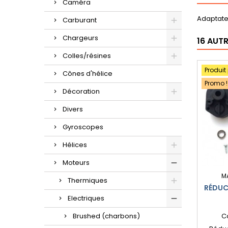
Caméra
Adaptate
Carburant
Chargeurs
16 AUT
Colles/résines
Produit
Cônes d'hélice
Promo !
Décoration
Divers
Gyroscopes
Hélices
Moteurs
M
Thermiques
RÉDUC
Electriques
Brushed (charbons)
C