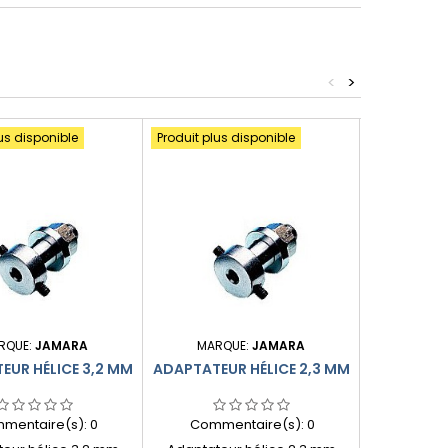
<
>
us disponible
Produit plus disponible
RQUE:
JAMARA
MARQUE:
JAMARA
MARQUE:
EUR HÉLICE 3,2 MM
ADAPTATEUR HÉLICE 2,3 MM
RADIATEUR
POUR 
mentaire(s):
0
Commentaire(s):
0
Comme