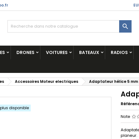
o.fr
EU

ES
DRONES
VOITURES
BATEAUX
RADIOS
es
Accessoires Moteur electriques
Adaptateur hélice 5 mm
Adap
Référen
 plus disponible
Note
Adaptate
planeur.