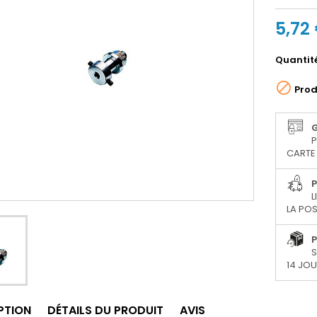
5,72
Quantit

Prod
P
CARTE 
P
L
LA POS
P
S
14 JO
PTION
DÉTAILS DU PRODUIT
AVIS