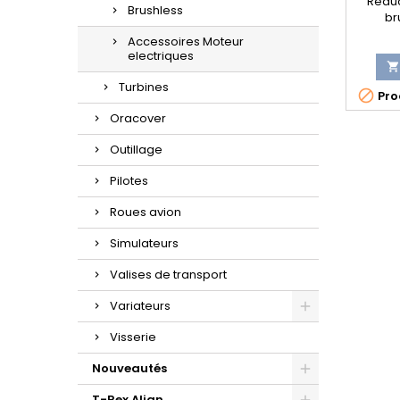
Réduc
Brushless
br
Accessoires Moteur
electriques

Turbines

Prod
Oracover
Outillage
Pilotes
Roues avion
Simulateurs
Valises de transport
Variateurs
Visserie
Nouveautés
T-Rex Align