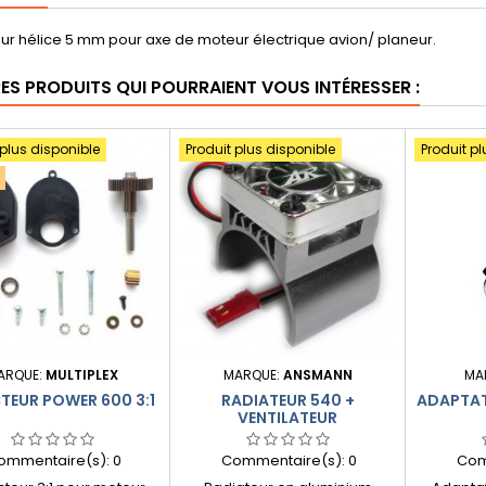
ur hélice 5 mm pour axe de moteur électrique avion/ planeur.
RES PRODUITS QUI POURRAIENT VOUS INTÉRESSER :
 plus disponible
Produit plus disponible
Produit pl
ARQUE:
MULTIPLEX
MARQUE:
ANSMANN
MA
TEUR POWER 600 3:1
RADIATEUR 540 +
ADAPTAT
VENTILATEUR
ommentaire(s):
0
Commentaire(s):
0
Com