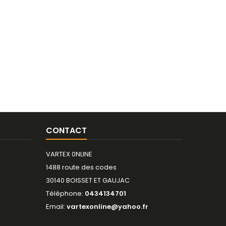
CONTACT
VARTEX 0NLINE
1488 route des codes
30140 BOISSET ET GAUJAC
Téléphone:
0434134701
Email:
vartexonline@yahoo.fr