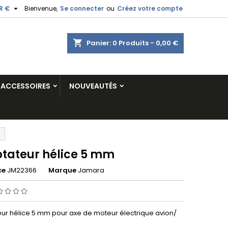

R €
Bienvenue,
Se connecter
ou
Créez votre compte
shopping_cart
Panier:
0
Produits - 0,00 €
ACCESSOIRES
NOUVEAUTÉS
tateur hélice 5 mm
ce
JM22366
Marque
Jamara
ur hélice 5 mm pour axe de moteur électrique avion/