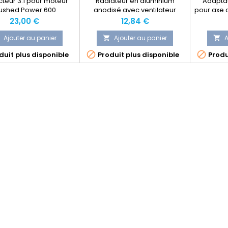
teur 3:1 pour moteur
Radiateur en aluminium
Adaptat
ushed Power 600
anodisé avec ventilateur
pour axe 
supérieur en alu pour refroidir
av
Prix
Prix
23,00 €
12,84 €
les moteurs électriques de
type 540.
Ajouter au panier
Ajouter au panier
A




uit plus disponible
Produit plus disponible
Produ