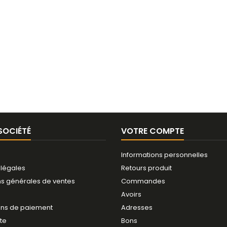
SOCIÉTÉ
VOTRE COMPTE
Informations personnelles
 légales
Retours produit
ns générales de ventes
Commandes
Avoirs
ns de paiement
Adresses
ite
Bons