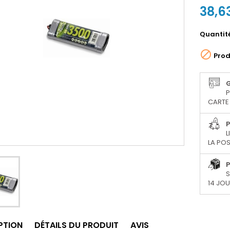
38,6
Quantit

Prod
P
CARTE 
P
L
LA POS
P
S
14 JO
PTION
DÉTAILS DU PRODUIT
AVIS