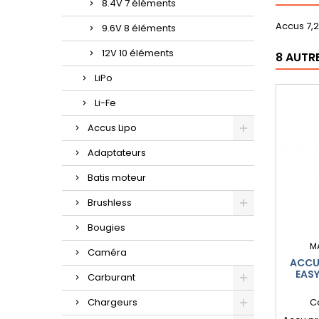
8.4V 7 éléments
Accus 7,
9.6V 8 éléments
12V 10 éléments
8 AUTR
LiPo
Li-Fe
Accus Lipo
Adaptateurs
Batis moteur
Brushless
Bougies
M
Caméra
ACCU
EAS
Carburant
Chargeurs
C