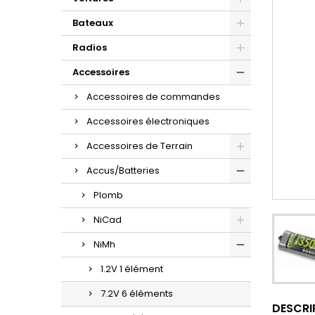
Bateaux
Radios
Accessoires
Accessoires de commandes
Accessoires électroniques
Accessoires de Terrain
Accus/Batteries
Plomb
NiCad
NiMh
1.2V 1 élément
7.2V 6 éléments
DESCRI