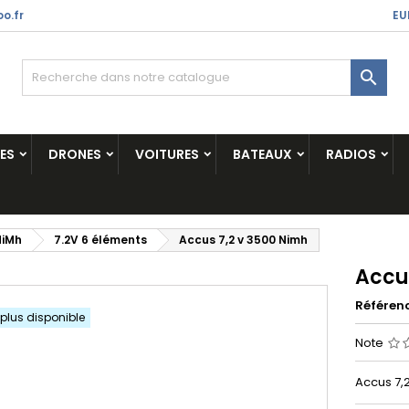
o.fr
EU

ES
DRONES
VOITURES
BATEAUX
RADIOS
NiMh
7.2V 6 éléments
Accus 7,2 v 3500 Nimh
Accu
Référen
 plus disponible
Note
Accus 7,