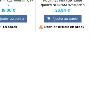
Nimh 7.2v 700mAh CT-
Pack 7.2v NiMh de haute
BATTERIE NI
2
qualité NOSRAM avec prise
iD
tamiya. Ampérage: 3300 mA.
Prix
Prix
P
18,00 €
26,94 €
2
jouter au panier
Ajouter au panier
Ajo





En stock
Dernier article en stock
Sur comm
sou