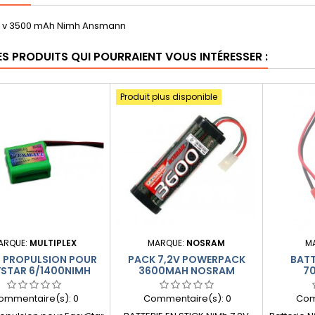
2 v 3500 mAh Nimh Ansmann
ES PRODUITS QUI POURRAIENT VOUS INTÉRESSER :
Produit plus disponible
ARQUE:
MULTIPLEX
MARQUE:
NOSRAM
M
 PROPULSION POUR
PACK 7,2V POWERPACK
BATT
YSTAR 6/1400NIMH
3600MAH NOSRAM
7
ommentaire(s):
0
Commentaire(s):
0
Com