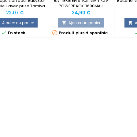
opulsion pour EasyStar
BATTERIE EN STICK NiMh 7.2V
Batterie 
iMH avec prise Tamiya
POWERPACK 3600MAH
iplex ( à choisir lors de
Prix
Prix
22,07 €
34,90 €
ommande en option )
Ajouter au panier
Ajouter au panier
A




En stock
Produit plus disponible