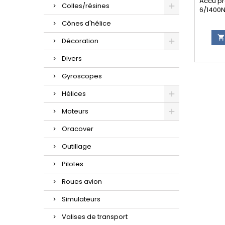
Accu pr
Colles/résines
6/1400N
ou Mult
Cônes d'hélice
la c

Décoration
Divers
Gyroscopes
Hélices
Moteurs
Oracover
Outillage
Pilotes
Roues avion
Simulateurs
Valises de transport