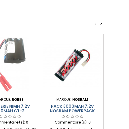
<
>
ARQUE:
ROBBE
MARQUE:
NOSRAM
MARQ
ERIE NIMH 7.2V
PACK 3000MAH 7.2V
ACCU NIMH
00MAH CT-2
NOSRAM POWERPACK
– I
mentaire(s):
0
Commentaire(s):
0
Comme