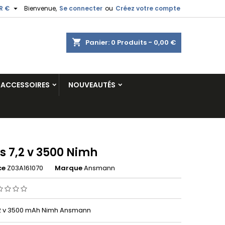

R €
Bienvenue,
Se connecter
ou
Créez votre compte
shopping_cart
Panier:
0
Produits - 0,00 €
ACCESSOIRES
NOUVEAUTÉS
s 7,2 v 3500 Nimh
ce
Z03A161070
Marque
Ansmann
2 v 3500 mAh Nimh Ansmann