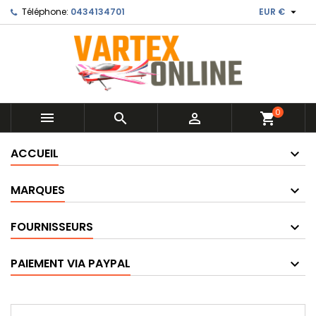

Téléphone:
0434134701
EUR €
0



shopping_cart
ACCUEIL
MARQUES
FOURNISSEURS
PAIEMENT VIA PAYPAL