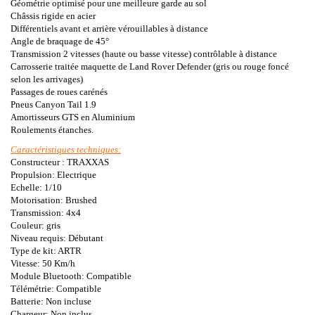
Géométrie optimisé pour une meilleure garde au sol
Châssis rigide en acier
Différentiels avant et arrière vérouillables à distance
Angle de braquage de 45°
Transmission 2 vitesses (haute ou basse vitesse) contrôlable à distance
Carrosserie traitée maquette de Land Rover Defender (gris ou rouge foncé
selon les arrivages)
Passages de roues carénés
Pneus Canyon Tail 1.9
Amortisseurs GTS en Aluminium
Roulements étanches.
Caractéristiques techniques:
Constructeur : TRAXXAS
Propulsion: Electrique
Echelle: 1/10
Motorisation: Brushed
Transmission: 4x4
Couleur: gris
Niveau requis: Débutant
Type de kit: ARTR
Vitesse: 50 Km/h
Module Bluetooth: Compatible
Télémétrie: Compatible
Batterie: Non incluse
Chargeur: Non inclus