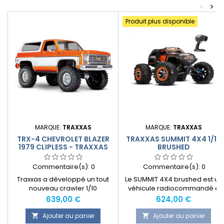
<
>
Produit plus disponible
MARQUE:
TRAXXAS
MARQUE:
TRAXXAS
TRX-4 CHEVROLET BLAZER
TRAXXAS SUMMIT 4X4 1/10
1979 CLIPLESS - TRAXXAS
BRUSHED
Commentaire(s):
0
Commentaire(s):
0
Traxxas a développé un tout
Le SUMMIT 4X4 brushed est un
nouveau crawler 1/10
véhicule radiocommandé à
polyvalent qui le rend
l’échelle 1/10 livré quasiment
Prix
Prix
639,00 €
624,00 €
exceptionnel.
prêt à rouler.Ce modèle est
décliné sous 2 coloris
Ajouter au panier
Ajouter au panier

