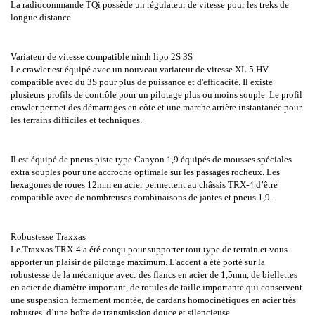
La radiocommande TQi possède un régulateur de vitesse pour les treks de
longue distance.
Variateur de vitesse compatible nimh lipo 2S 3S
Le crawler est équipé avec un nouveau variateur de vitesse XL 5 HV
compatible avec du 3S pour plus de puissance et d'efficacité. Il existe
plusieurs profils de contrôle pour un pilotage plus ou moins souple. Le profil
crawler permet des démarrages en côte et une marche arrière instantanée pour
les terrains difficiles et techniques.
Il est équipé de pneus piste type Canyon 1,9 équipés de mousses spéciales
extra souples pour une accroche optimale sur les passages rocheux. Les
hexagones de roues 12mm en acier permettent au châssis TRX-4 d’être
compatible avec de nombreuses combinaisons de jantes et pneus 1,9.
Robustesse Traxxas
Le Traxxas TRX-4 a été conçu pour supporter tout type de terrain et vous
apporter un plaisir de pilotage maximum. L'accent a été porté sur la
robustesse de la mécanique avec: des flancs en acier de 1,5mm, de biellettes
en acier de diamètre important, de rotules de taille importante qui conservent
une suspension fermement montée, de cardans homocinétiques en acier très
robustes, d’une boîte de transmission douce et silencieuse.