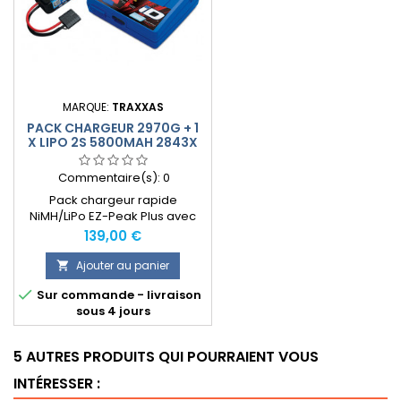
MARQUE:
TRAXXAS
PACK CHARGEUR 2970G + 1
X LIPO 2S 5800MAH 2843X
PRISE TRAXXAS
Commentaire(s):
0
Pack chargeur rapide
NiMH/LiPo EZ-Peak Plus avec
identification de batterie
Prix
139,00 €
automatique
Ajouter au panier


Sur commande - livraison
sous 4 jours
5 AUTRES PRODUITS QUI POURRAIENT VOUS
INTÉRESSER :