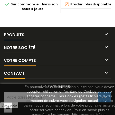
différents : orange et violet.


Sur commande - livraison
Produit plus disponible
sous 4 jours

PRODUITS

NOTRE SOCIÉTÉ

VOTRE COMPTE

CONTACT
NEWSLETTER
En poursuivant votre navigation sur ce site, vous devez
accepter l’utilisation et l'écriture de Cookies sur votre
appareil connecté. Ces Cookies (petits fichiers texte)
permettent de suivre votre navigation, actualiser votre
J'accepte
panier, vous reconnaitre lors de votre prochaine visite et
sécuriser votre connexion. Pour en savoir plus et
paramétrer les traceurs: http://www.cnil.fr/vos-