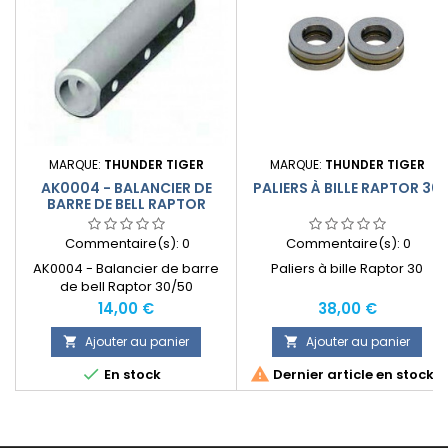
MARQUE:
THUNDER TIGER
MARQUE:
THUNDER TIGER
AK0004 - BALANCIER DE
PALIERS À BILLE RAPTOR 30
BARRE DE BELL RAPTOR
30/50
Commentaire(s):
0
Commentaire(s):
0
AK0004 - Balancier de barre
Paliers à bille Raptor 30
de bell Raptor 30/50
Prix
Prix
14,00 €
38,00 €
Ajouter au panier
Ajouter au panier




En stock
Dernier article en stock