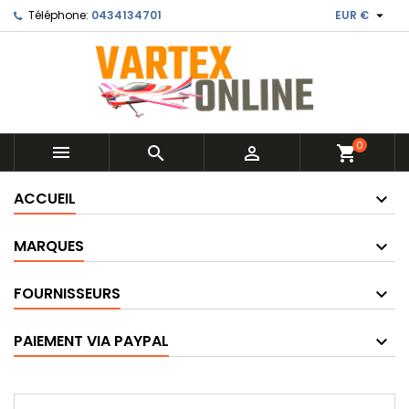

Téléphone:
0434134701
EUR €
0



shopping_cart
ACCUEIL
MARQUES
FOURNISSEURS
PAIEMENT VIA PAYPAL