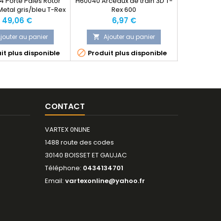
 Porte Pales Rotor
H60040 Arceaux de train 3D T-
HN6006 Sup
Metal gris/bleu T-Rex
Rex 600
Rex
600
Prix
Prix
49,06 €
6,97 €
jouter au panier
Ajouter au panier
Ajo




it plus disponible
Produit plus disponible
Produit
CONTACT
VARTEX 0NLINE
1488 route des codes
30140 BOISSET ET GAUJAC
Téléphone:
0434134701
Email:
vartexonline@yahoo.fr