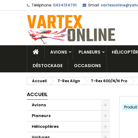
Téléphone:
0434134701
Email:
vartexonline@yaho
AVIONS
PLANEURS
HÉLICOPTÈR
DÉSTOCKAGE
OCCASIONS
Accueil
T-Rex Align
T-Rex 600/N/N Pro
ACCUEIL
Avions
Produit
Planeurs
Hélicoptères
Voitures