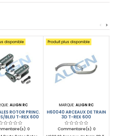
<
>
us disponible
Produit plus disponible
Produit plus
RQUE:
ALIGN RC
MARQUE:
ALIGN RC
MARQ
ALES ROTOR PRINC.
H60040 ARCEAUX DE TRAIN
HN60
IS/BLEU T-REX 600
3D T-REX 600
RÉSERVO
mentaire(s):
0
Commentaire(s):
0
Comme