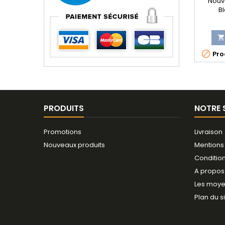
Nouv
B


Prod
PRODUITS
NOTRE 
Promotions
Livraison
Nouveaux produits
Mentions
Conditio
A propos
Les moye
Plan du s