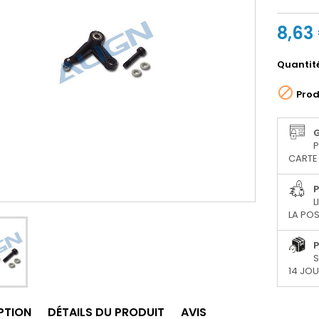
8,63
Quantit

Prod
P
CARTE 
P
L
LA POS
P
S
14 JO
PTION
DÉTAILS DU PRODUIT
AVIS