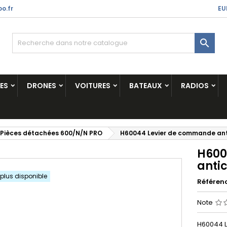
o.fr
EU

ES
DRONES
VOITURES
BATEAUX
RADIOS
Pièces détachées 600/N/N PRO
H60044 Levier de commande ant
H600
anti
 plus disponible
Référen
Note
H60044 L