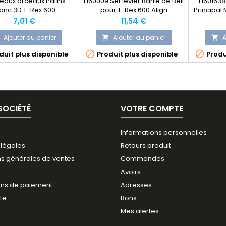
eaux arceaux Patins
H60009 Set levier Barre de Bell
H6016384
lanc 3D T-Rex 600
pour T-Rex 600 Align
Principal 
Prix
Prix
7,01 €
11,54 €
Ajouter au panier
Ajouter au panier
A




uit plus disponible
Produit plus disponible
Produ
SOCIÉTÉ
VOTRE COMPTE
Informations personnelles
 légales
Retours produit
ns générales de ventes
Commandes
Avoirs
ns de paiement
Adresses
ite
Bons
Mes alertes