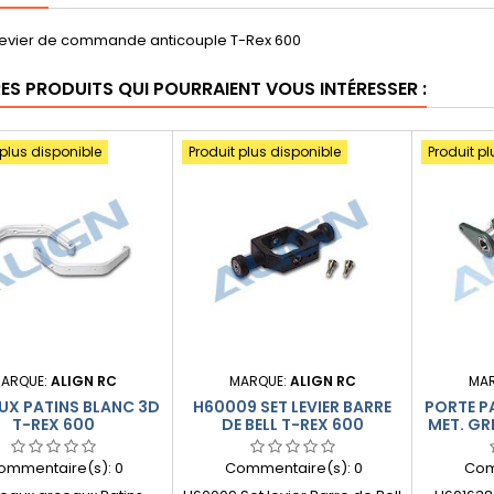
evier de commande anticouple T-Rex 600
RES PRODUITS QUI POURRAIENT VOUS INTÉRESSER :
 plus disponible
Produit plus disponible
Produit pl
ARQUE:
ALIGN RC
MARQUE:
ALIGN RC
MA
UX PATINS BLANC 3D
H60009 SET LEVIER BARRE
PORTE P
T-REX 600
DE BELL T-REX 600
MET. GR
ommentaire(s):
0
Commentaire(s):
0
Com