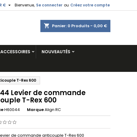

R €
Bienvenue,
Se connecter
ou
Créez votre compte
shopping_cart
Panier:
0
Produits - 0,00 €
ACCESSOIRES
NOUVEAUTÉS
icouple T-Rex 600
44 Levier de commande
couple T-Rex 600
ce
H60044
Marque
Align RC
evier de commande anticouple T-Rex 600