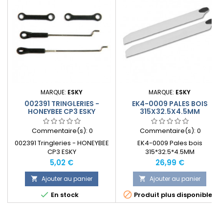
MARQUE:
ESKY
MARQUE:
ESKY
002391 TRINGLERIES -
EK4-0009 PALES BOIS
HONEYBEE CP3 ESKY
315X32.5X4.5MM
Commentaire(s):
0
Commentaire(s):
0
002391 Tringleries - HONEYBEE
EK4-0009 Pales bois
CP3 ESKY
315*32.5*4.5MM
Prix
Prix
5,02 €
26,99 €
Ajouter au panier
Ajouter au panier




En stock
Produit plus disponible