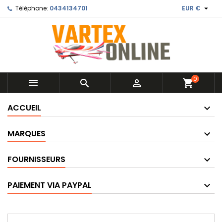

Téléphone:
0434134701
EUR €
0



shopping_cart
ACCUEIL
MARQUES
FOURNISSEURS
PAIEMENT VIA PAYPAL