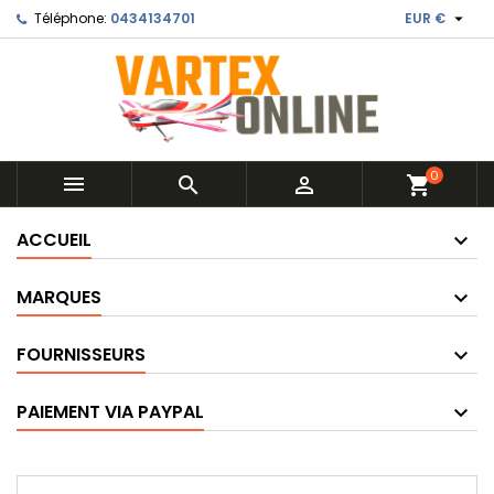

Téléphone:
0434134701
EUR €
0



shopping_cart
ACCUEIL
MARQUES
FOURNISSEURS
PAIEMENT VIA PAYPAL