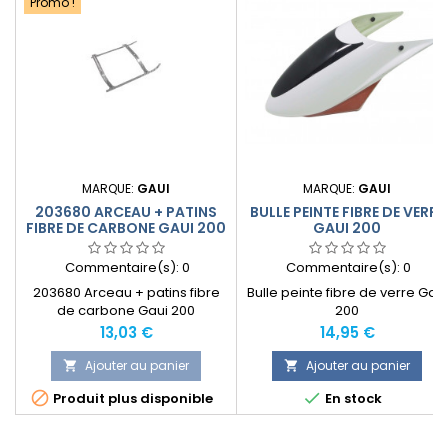
Promo !
MARQUE:
GAUI
MARQUE:
GAUI
203680 ARCEAU + PATINS
BULLE PEINTE FIBRE DE VERRE
FIBRE DE CARBONE GAUI 200
GAUI 200
Commentaire(s):
0
Commentaire(s):
0
203680 Arceau + patins fibre
Bulle peinte fibre de verre Gaui
de carbone Gaui 200
200
Prix
Prix
13,03 €
14,95 €
Ajouter au panier
Ajouter au panier




Produit plus disponible
En stock