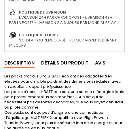
POLITIQUE DE LIVRAISON
LIVRAISON 24H PAR CHRONOPOST - LIVRAISON 48H
PAR LA POSTE - LIVRAISON 2 À 3 JOURS PAR MONDIAL RELAY
POLITIQUE RETOURS
SATISFAIT OU REMBOURSÉ - RETOUR ACCEPTÉ DURANT
14 JOURS
DESCRIPTION
DÉTAILS DU PRODUIT
AVIS
Les packs d’accus LiPo Li-BATT eco ont des capacités très
élevées pour un faible poids et des dimensions réduites, avec
un excellent rapport prix/puissance.
Les packs d’accus Li-BATT eco sont une source d’énergie idéale
pour pratiquement tous nos modèles ELAPOR® qui ne
nécessitent pas de fortes décharges, que vous soyez débutant
ou pilote confirmé.
Ces packs sont équipés d’origine d’une connectique
d’équilibrage MULTIPLEX (compatible avec FlightPower /
ThunderPower), pour plus de sécurité lors de la charge et pour
une durée de vie plus longue.