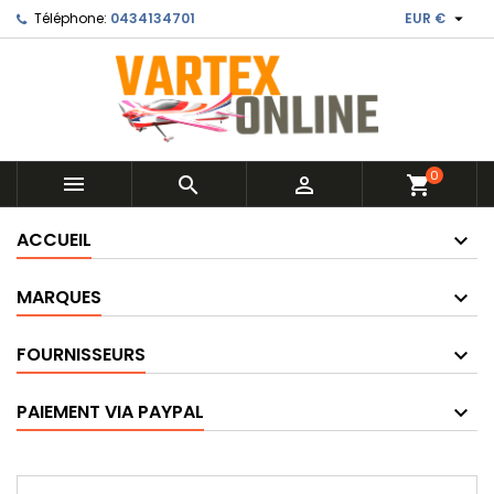

Téléphone:
0434134701
EUR €
0



shopping_cart
ACCUEIL
MARQUES
FOURNISSEURS
PAIEMENT VIA PAYPAL