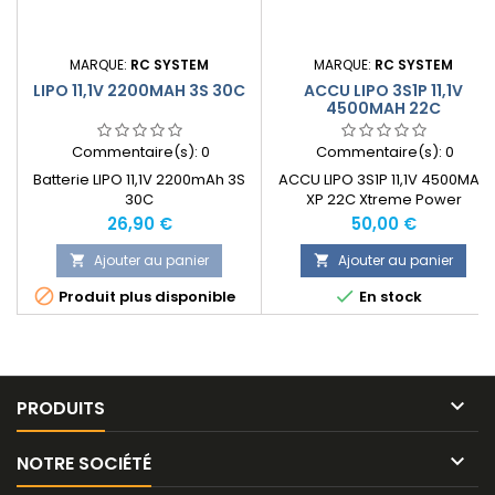
MARQUE:
RC SYSTEM
MARQUE:
RC SYSTEM
LIPO 11,1V 2200MAH 3S 30C
ACCU LIPO 3S1P 11,1V
4500MAH 22C
Commentaire(s):
0
Commentaire(s):
0
Batterie LIPO 11,1V 2200mAh 3S
ACCU LIPO 3S1P 11,1V 4500MAH
30C
XP 22C Xtreme Power
Prix
Prix
26,90 €
50,00 €
Ajouter au panier
Ajouter au panier




Produit plus disponible
En stock

PRODUITS

NOTRE SOCIÉTÉ