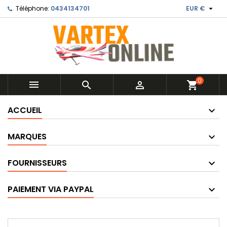

Téléphone:
0434134701
EUR €
0



shopping_cart
ACCUEIL
MARQUES
FOURNISSEURS
PAIEMENT VIA PAYPAL