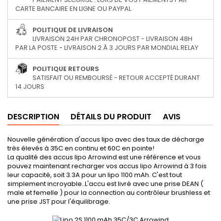
CARTE BANCAIRE EN LIGNE OU PAYPAL
POLITIQUE DE LIVRAISON
LIVRAISON 24H PAR CHRONOPOST - LIVRAISON 48H
PAR LA POSTE - LIVRAISON 2 À 3 JOURS PAR MONDIAL RELAY
POLITIQUE RETOURS
SATISFAIT OU REMBOURSÉ - RETOUR ACCEPTÉ DURANT
14 JOURS
DESCRIPTION
DÉTAILS DU PRODUIT
AVIS
Nouvelle génération d'accus lipo avec des taux de décharge
très élevés à 35C en continu et 60C en pointe!
La qualité des accus lipo Arrowind est une référence et vous
pouvez maintenant recharger vos accus lipo Arrowind à 3 fois
leur capacité, soit 3.3A pour un lipo 1100 mAh. C'est tout
simplement incroyable..L'accu est livré avec une prise DEAN (
male et femelle ) pour la connection au contrôleur brushless et
une prise JST pour l'équilibrage.